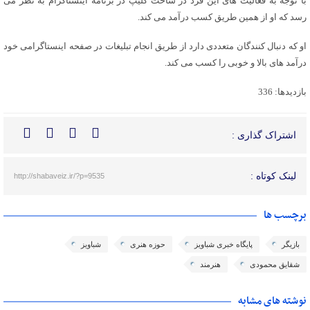
با توجّه به فعالیت های این فرد در ساخت کلیپ در برنامه اینستاگرام به نظر می
رسد که او از همین طریق کسب درآمد می کند.
او که دنبال کنندگان متعددی دارد از طریق انجام تبلیغات در صفحه اینستاگرامی خود
درآمد های بالا و خوبی را کسب می کند.
بازدیدها: 336
اشتراک گذاری :
لینک کوتاه :
http://shabaveiz.ir/?p=9535
برچسب ها
بازیگر
پایگاه خبری شباویز
حوزه هنری
شباویز
شقایق محمودی
هنرمند
نوشته های مشابه