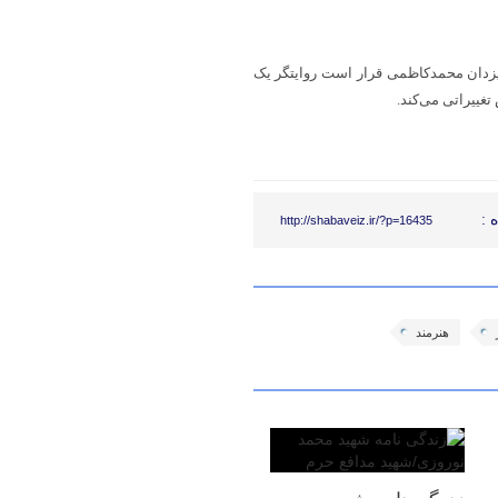
یزدان محمدکاظمی قرار است روایتگر یک
 :
http://shabaveiz.ir/?p=16435
هنرمند