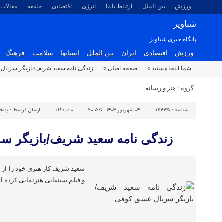
ورزش
بین الملل
ارتباط با ما
انرژی
اقتصادی
جامعه
مقالات
شباویز
پایگاه خبری شباویز
ورزش
اقتصادی
ایران
بین الملل
استانها
سلامت
فرهنگ
شما اینجا هستید »
صفحه اصلی »
زندگی نامه سعید شریف/بازیگر سریا
گروه :
هنر و رسانه
شناسه :
16435
۰۴ شهریور ۱۴۰۳ - ۲۰:۵۵
۰
دیدگاه
ارسال توسط :
پناه
زندگی نامه سعید شریف/بازیگر س
سعید شریف کار هنری خود را از تئ
و فیلم سینمایی هنرنمایی کرده ا