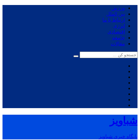
ورزش
بین الملل
ارتباط با ما
انرژی
اقتصادی
جامعه
مقالات
شباویز
پایگاه خبری شباویز