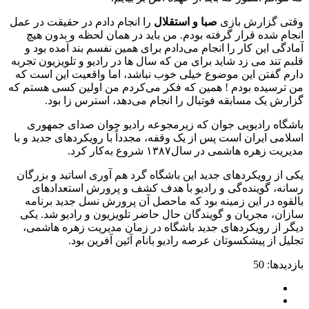
وقتی گزارش بازی
صبا و استقلال
را انجام دادم در حقیقت در عمل
انجام شده قرار گرفته بودم. من باید در همان لحظه و بدون هیچ
آمادگی این کار را انجام می‌دادم برای همین نفسم بند آمده بود و
قلبم تند می‌ زد شاید برای من که سال‌ ها در رادیو و تلویزیون تجربه
دارم گفتن این موضوع خیلی خوب نباشد، اما واقعیت این است که
من ترسیده بودم ! همین که فکر می‌کردم من اولین کسی هستم که
گزارش یک مسابقه فوتبال را انجام می‌دهد، استرس‌ زا بود.
باشگاه رادیویی جوان که زیرمجوعه رادیو جوان صدای جمهوری
اسلامی ایران است پس از یک وقفه، مجدداً با رویکردهای جدید و با
مدیریت زهره هاشمی در سال۱۳۸۷ شروع به‌کار کرد.
یکی از رویکردهای جدید این باشگاه گرد هم آوری اساتید و بزرگان
رسانه، گوینده‌گی و رادیو با هدف کشف و پرورش استعدادهای
بالقوه در این زمینه بود که ماحصل آن پرورش نسل جدید برنامه
سازان، مجریان و گویندگان حال حاضر تلویزیون و رادیو شد. یکی
دیگر از رویکردهای جدید باشگاه در زمان مدیریت زهره هاشمی،
تجلیل از پیشکسوتان عرصه رادیو بانام آئین آفرین بود.
بازدیدها: 50