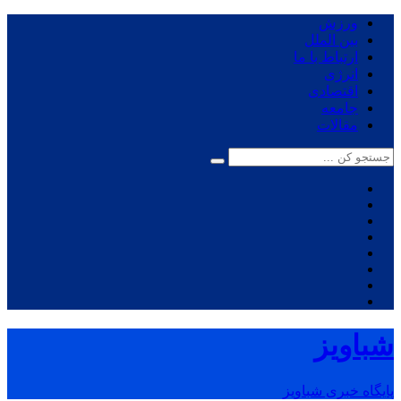
ورزش
بین الملل
ارتباط با ما
انرژی
اقتصادی
جامعه
مقالات
شباویز
پایگاه خبری شباویز