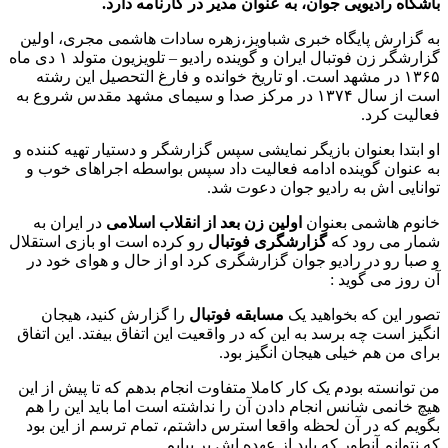
باشگاه رادیویی جوان، به عنوان مدیر در کارنامه دارد.
به گزارش پایگاه خبری شباویز،زهره سادات هاشمی مجری، اولین
گزارشگر زن فوتبال ایران و گوینده رادیو – تلویزیون متولد ۱ دی ماه
۱۳۶۵ در مشهد است. او تاریخ خوانده و فارغ التحصیل این رشته
است از سال ۱۳۷۴ در مرکز صدا و سیمای مشهد مقدس شروع به
فعالیت کرد.
او ابتدا بعنوان بازیگر نمایشی سپس گزارشگر و دستیار تهیه کننده و
به عنوان گوینده ادامه فعالیت داد سپس بواسطه اجراهای خوب و
توانایی اش به رادیو جوان دعوت شد.
خانوم هاشمی بعنوان
اولین زن بعد از انقلاب اسلامی
در ایران به
شمار می رود که
گزارشگری فوتبال
رو کرده است او بازی استقلال
و صبا رو در رادیو جوان گزارشگری کرد او از حال و هوای خود در
آن روز می گوید :
تصور این‌ که بخواهید یک
مسابقه فوتبال
را گزارش کنید، هیجان‌
انگیز است چه برسد به این‌ که در واقعیت این اتفاق بیفتد. این اتفاق
برای من هم خیلی هیجان‌ انگیز بود.
من توانسته بودم یک کار کاملا متفاوت انجام بدهم که تا پیش از این
هیچ خانمی شانس انجام دادن آن را نداشته است اما باید این را هم
بگویم که در آن لحظه واقعا استرس داشتم، تمام ترسم از این بود
که نتوانم آنطور که باید از عهده‌ اش بر بیایم.