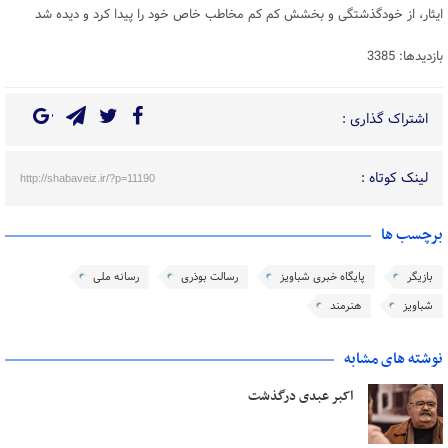
ایثار، از خودگذشتگی و بخشش کم کم مخاطب خاص خود را پیدا کرد و دیده شد
بازدیدها: 3385
اشتراک گذاری :
لینک کوتاه :
http://shabaveiz.ir/?p=11190
برچسب ها
بازیگر
پایگاه خبری شباویز
رسالت بوذری
رسانه ملی
شباویز
هنرمند
نوشته های مشابه
اکبر عبدی درگذشت