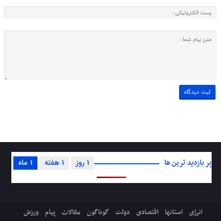
پر بازدید ترین ها
1 روز
1 هفته
1 ماه
انرژی
استانها
اقتصادی
دولت
گوناگون
مقالات
پیام
ورزش