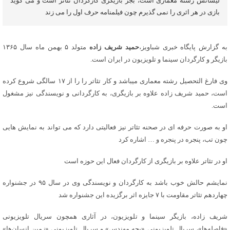
لیسانس رشته معماری است، بجز بازیگری کارگردان تئاتر است و می گوید
بازی در هر اثری را نمی گذیرم چون فیلمنامه حرف اول را می زند
به گزارش پایگاه خبری شباویز،
حمید شریف زاده
متولد ۵ بهمن ماه سال ۱۳۶۵
بازیگر و کارگردان سینما و تلویزیون در ایران است.
وی فارغ التحصیل رشته معماری میباشد و کار تئاتر را را از ۱۷ سالگی شروع کرده
است، حمید شریف زاده علاوه بر بازیگری، به کارگردانی و نویسندگی نیز مشغول
است.
او به صورت حرفه ای در صحنه تئاتر نیز فعالیتی دارد که می تواند به نمایش هایی
چون تب، پنجره در پنجره و … اشاره کرد
او در تئاتر علاوه بر بازیگری از کارگردان فعال این حوزه است
نمایشم حالش خوب باشد به کارگردان و نویسندگی وی در سال ۹۵ در جشنواره
چهاردهم تئاتر مقاومت با ۷ جایزه اثر برگزیده این جشنواره شد
شریف زاده، بازیگر سینما و تلویزیون، در آثاری همچون سریال تلویزیونی
«فاصله‌ها»، سریال تلویزیونی «بچه مهندس» و سریال تلویزیونی «زمین انسان‌ها»