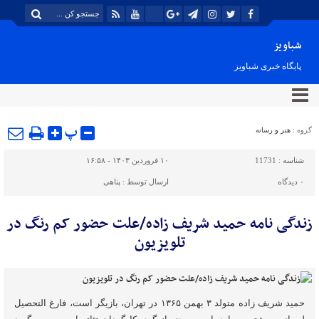
شباویز
پایگاه خبری شباویز
پ
گروه :
هنر و رسانه
شناسه :
11731
۱۰ فروردین ۱۴۰۳ - ۱۶:۵۸
۰
دیدگاه
ارسال توسط :
پناهی
زندگی نامه حمید شریف زاده/علت حضور کم رنگ در
تلویزیون
حمید شریف زاده متولد ۳ بهمن ۱۳۶۵ در تهران، بازیگر است، فارغ التحصیل