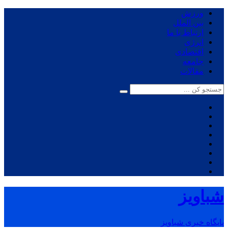
ورزش
بین الملل
ارتباط با ما
انرژی
اقتصادی
جامعه
مقالات
شباویز
پایگاه خبری شباویز