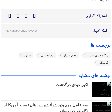
بازدیدها: 2713
اشتراک گذاری :
لینک کوتاه :
http://shabaveiz.ir/?p=9426
برچسب ها
پایگاه خبری شباویز
جعفر یازرلو
رسانه ملی
شباویز
گویندگی
نوشته های مشابه
اکبر عبدی درگذشت
سه عامل مهم پذیرش آتش‌بس لبنان توسط آمریکا از
نگاه فعالان رسانه