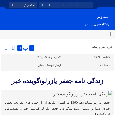
شباویز
پایگاه خبری شباویز
پ
گروه :
هنر و رسانه
شناسه :
9426
۰۳ بهمن ۱۴۰۲ - ۲۱:۲۸
۰
دیدگاه
ارسال توسط :
پناهی
زندگی نامه جعفر یازرلو/گوینده خبر
جعفر یازرلو متولد دهه 1360 در استان مازندران از چهره های معروف بخش
خبری صدا و سیما است.بیوگرافی جعفر یازرلو گوینده خبر و همسرش
[زندگینامه]