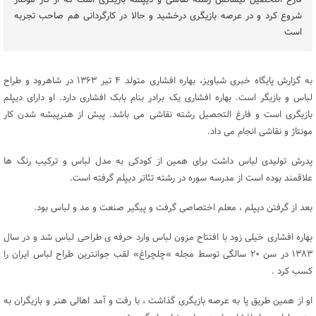
فارغ التحصیل لیسانس رشته نقاشی و دیپلمه بازیگری است که از کار مونتاژ
شروع کرد و در عرصه بازیگری درخشید و حالا در کارگردانی هم صاحب تجربه
است
به گزارش پایگاه خبری شباویز، بهاره افشاری متولد ۴ تیر ۱۳۶۳ در شاهرود و طراح
لباس و بازیگر است. بهاره افشاری یک برادر بنام بابک افشاری دارد. او دارای دیپلم
بازیگری است و فارغ التحصیل رشته نقاشی می باشد. پیش از هنرپیشه شدن کار
مونتاژ و نقاشی انجام می داد.
پدرش تولیدی لباس داشت برای همین از کودکی به مدل لباس و ترکیب رنگ ها
علاقمند بوده است از مدرسه سوره در رشته تئاتر دیپلم گرفته است.
بعد از گرفتن دیپلم ، معلم اختصاصی گرفت و پیگیر صنعت و مد و لباس بود.
بهاره افشاری خیلی زود با افتتاح مزون لباس وارد حرفه ی طراحی لباس شد و در سال
۱۳۸۳ در سن ۲۰ سالگی توسط مجله »چلچراغ» لقب جوانترین طراح لباس ایران را
کسب کرد .
او از همین طریق پا به عرصه بازیگری گذاشت ، با رفت و آمد اهالی هنر و بازیگران به