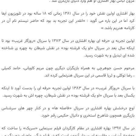
مزون لباس بهار افشاری او هم وارد دنیای بازیگری شد .
بهار افشاری اولین نقش خود را در سال ۱۳۸۱ زمانی که ۱۸ ساله بود در تلویزیون ایفا
کرد اما در این باره می گوید : »انقدر این تجربه بد بود که حاضر نیستم نام آن در
کارنامه هنریم باشد.»
اولین تجربه ی حرفه ای بهاره افشاری در سال ۱۳۸۳ با سریال »روزگار غریب» بود تا
اینکه سال بعد در سریال «او یک فرشته بود» در نقش شیطان به چهره ی شناخته
شده ای تبدیل و به شهرت رسید.
مرحوم حسن جوهرچی به همراه بازیگران دیگری چون مریم کاویانی، حامد کمیلی
، رضا توکلی و ثریا قاسمی در این سریال هنرنمایی کرده اند.
با سریال «روزگار غریب» در سال ۱۳۸۳ اولین تجربه حرفه ای را بدست آورد تا اینکه
یکسال بعد با سریال «او یک فرشته بود» در نقش شیطان، چهره اش به شهرت رسید.
اوج درخشش بهاره افشاری در سریال «فاصله ها» و در کنار چهر های سرشناس
بازیگری همچون شاهرخ استخری و دانیال حکیمی رقم خورد.
در سال ۱۳۹۷ بهاره افشاری در مقام کارگردان فیلم سینمایی «سریک» را ساخت که
موضوع آن اسب مقایسه ای سردار آزمون است که در فیلم درگیر ماجرای دوپینگ می