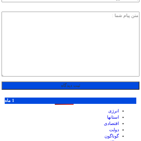
پر بازدید ترین ها
1 روز
1 هفته
1 ماه
انرژی
استانها
اقتصادی
دولت
گوناگون