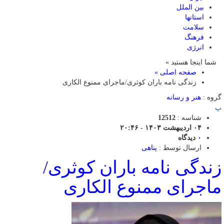
بین الملل
استانها
سلامت
فرهنگ
انرژی
شما اینجا هستید »
صفحه اصلی »
زندگی نامه باران کوثری/ماجرای ممنوع الکاری
گروه :
هنر و رسانه
پ
شناسه :
12512
۰۴ اردیبهشت ۱۴۰۳ - ۲۰:۴۶
۰
دیدگاه
ارسال توسط :
پناهی
زندگی نامه باران کوثری/
ماجرای ممنوع الکاری