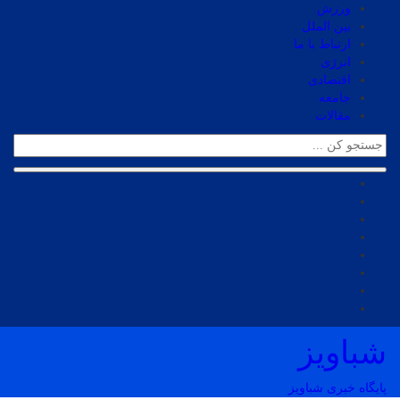
ورزش
بین الملل
ارتباط با ما
انرژی
اقتصادی
جامعه
مقالات
شباویز
پایگاه خبری شباویز