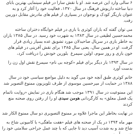
۶ سالی وارد این عرصه شد. او با نقش سارا در فیلم سینمایی بهترین بابای
دنیا ساخته داریوش فرهنگ در سال ۱۳۷۰، فعالیت خود را آغاز کرد و به
عنوان بازیگر کودک و نوجوان در بسیاری از فیلم های مادرش مقابل دوربین
رفت.
می توان گفته که باران کوثری با بازی در فیلم خوابگاه دختران ساخته
محمدحسین لطیفی در سال ۱۳۸۳ به شهرت خود رسید. در سال ۱۳۸۵ باران
به خاطر بازی در سریال صاحبدلان مورد تشویق عده بسیار زیادی قرار
گرفت. او در همین سال، یعنی سال ۱۳۸۵ برای نقش آفرینی در فیلم های
خون بازی و روز سوم، اولین سیمرغ بلورین خودش را دریافت کرد،
در سال ۱۳۹۳ بار دیگر برای فیلم «کوچه بی نام» سیمرغ نقش اول زن را
بدست آورد
خانم کوثری طبق آنچه خود می گوید به دلیل مواضع سیاسی خود در سال
۱۳۸۸ در حمایت از میرحسین موسوی از طرف تلویزیون ممنوع التصویر شد
این ممنوعیت در سال ۱۳۹۱ موجب شد هنگام بازی در نمایش «روایت ناتمام
یک فصل معلق» به کارگردانی
هومن سیدی
او را از رفتن روی صحنه منع
کردند
در نهایت بخاطر این ماجرا علاوه بر ممنوع التصویری دو سال ممنوع الکار شد
مهر ماه ۱۳۹۴ در یک از صحنه های فیلم «هفت ماهگی» با کامیونی شاخ به
شاخ شد و به شدت آسیب دید تا جایی که با چند عمل جراحی سلامتی خود را