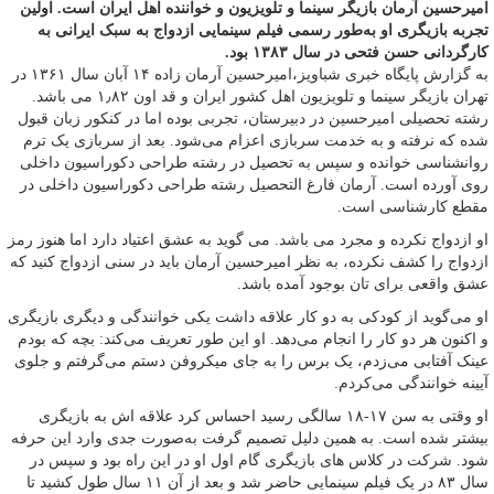
امیرحسین آرمان بازیگر سینما و تلویزیون و خواننده اهل ایران است. اولین
تجربه بازیگری او به‌طور رسمی فیلم سینمایی ازدواج به سبک ایرانی به
کارگردانی حسن فتحی در سال ۱۳۸۳ بود.
به گزارش پایگاه خبری شباویز،امیرحسین آرمان زاده ۱۴ آبان سال ۱۳۶۱ در
تهران بازیگر سینما و تلویزیون اهل کشور ایران و قد اون ۱٫۸۲ می باشد.
رشته تحصیلی امیرحسین در دبیرستان، تجربی بوده اما در کنکور زبان قبول
شده که نرفته و به خدمت سربازی اعزام می‌شود. بعد از سربازی یک ترم
روانشناسی خوانده و سپس به تحصیل در رشته طراحی دکوراسیون داخلی
روی آورده است. آرمان فارغ التحصیل رشته طراحی دکوراسیون داخلی در
مقطع کارشناسی است.
او ازدواج نکرده و مجرد می باشد. می گوید به عشق اعتیاد دارد اما هنوز رمز
ازدواج را کشف نکرده، به نظر امیرحسین آرمان باید در سنی ازدواج کنید که
عشق واقعی برای تان بوجود آمده باشد.
او می‌گوید از کودکی به دو کار علاقه داشت یکی خوانندگی و دیگری بازیگری
و اکنون هر دو کار را انجام می‌دهد. او این طور تعریف می‌کند: بچه که بودم
عینک آفتابی می‌زدم، یک برس را به جای میکروفن دستم می‌گرفتم و جلوی
آیینه خوانندگی می‌کردم.
او وقتی به سن ۱۷-۱۸ سالگی رسید احساس کرد علاقه‌ اش به بازیگری
بیشتر شده است. به‌ همین‌ دلیل تصمیم گرفت به‌صورت جدی وارد این حرفه
شود. شرکت در کلاس‌ های بازیگری گام اول او در این راه بود و سپس در
سال ۸۳ در یک فیلم سینمایی حاضر شد و بعد از آن ۱۱ سال طول کشید تا