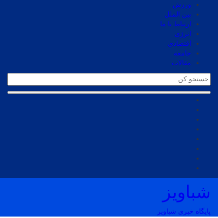
ورزش
بین الملل
ارتباط با ما
انرژی
اقتصادی
جامعه
مقالات
شباویز
پایگاه خبری شباویز