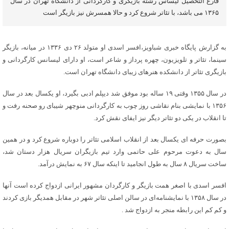
فارغ التحصیل لیساس رشته بازیگری و کارگردانی از دانشگاه تهران در سال
۱۳۶۵ می باشد، با تئاتر شروع کرد و حالا همسرش نیز بازیگر است
به گزارش پایگاه خبری شباویز،افسر اسدی او متولد ۲۶ دی ۱۳۳۶ در میانه، بازیگر
سینما، تئاتر و تلویزیون، چهره پرداز و شاعر است، او دارای لیسانس کارگردانی و
بازیگری تئاتر از دانشکده هنرهای زیبای دانشگاه تهران است.
در سال ۱۳۵۵ وقتی ۱۹ ساله بود موفق شد دیپلم ادبی بگیرد، او یکسال بعد در سال
۱۳۵۶ با نمایشی بنام نقاشی روز چوب به کارگردانی منوچهر شیبای رو صحنه رفت و
تا انقلاب در یکی دو تئاتر دیگر نیز ایفای نقش کرد.
بصورت حرفه ای یکسال بعد از انقلاب اسلامی تئاتر را دوباره شروع کرد و در همین
سال به دعوت مرحوم علی حاتمی وارد تیم بازیگران سریال هزار دستان شد،
ساخت سریال ۸ سال به طول انجامید تا اینکه سال ۶۷ به نمایش درآمد.
افسر اسدی با اصغر همت بازیگر و کارگردان مشهور ایرانی ازدواج کرده است آنها
در سال ۱۳۵۸ با نمایشنامه‌ای در سالن اصلی تئاتر شهر در مقابل همدیگر بازی کردند
و کم کم این رابطه منجر به ازدواج شد .