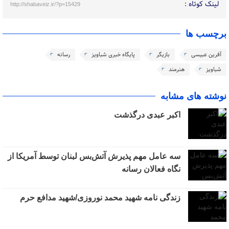
لینک کوتاه :
http://shabaveiz.ir/?p=15429
برچسب ها
آفرین عبیسی
بازیگر
پایگاه خبری شباویز
رسانه
شباویز
هنرمند
نوشته های مشابه
اکبر عبدی درگذشت
سه عامل مهم پذیرش آتش‌بس لبنان توسط آمریکا از
نگاه فعالان رسانه
زندگی نامه شهید محمد نوروزی/شهید مدافع حرم