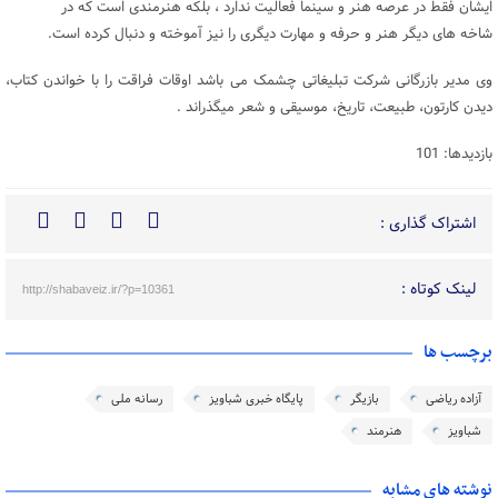
ایشان فقط در عرصه هنر و سینما فعالیت ندارد ، بلکه هنرمندی است که در
شاخه های دیگر هنر و حرفه و مهارت دیگری را نیز آموخته و دنبال کرده است.
وی مدیر بازرگانی شرکت تبلیغاتی چشمک می باشد اوقات فراقت را با خواندن کتاب،
دیدن کارتون، طبیعت، تاریخ، موسیقی و شعر میگذراند .
بازدیدها: 101
اشتراک گذاری :
لینک کوتاه :
http://shabaveiz.ir/?p=10361
برچسب ها
آزاده ریاضی
بازیگر
پایگاه خبری شباویز
رسانه ملی
شباویز
هنرمند
نوشته های مشابه