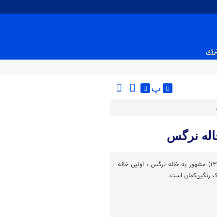
نرژی
پ
خاله نرگس
آزاده آل ایوب (متولد ۵ بهمن ۱۳۵۷) مشهور به خاله نرگس ، اولین خاله
ک رنگین‌کمان است.