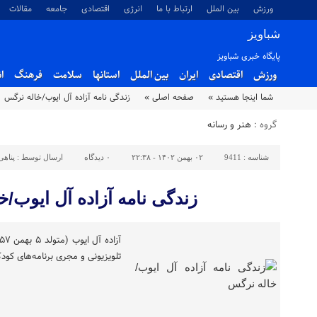
ورزش
بین الملل
ارتباط با ما
انرژی
اقتصادی
جامعه
مقالات
شباویز
پایگاه خبری شباویز
ورزش
اقتصادی
ایران
بین الملل
استانها
سلامت
فرهنگ
ا
شما اینجا هستید »
صفحه اصلی »
زندگی نامه آزاده آل ایوب/خاله نرگس
گروه :
هنر و رسانه
شناسه :
9411
۰۲ بهمن ۱۴۰۲ - ۲۲:۳۸
۰
دیدگاه
ارسال توسط :
پناهی
زندگی نامه آزاده آل ایوب/
تلویزیونی و مجری برنامه‌های کود