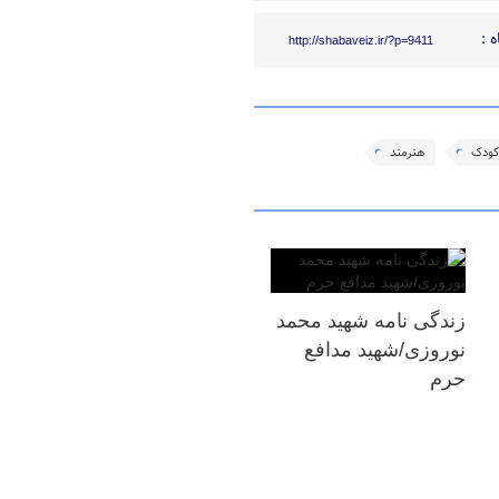
 :
http://shabaveiz.ir/?p=9411
کودک
هنرمند
زندگی نامه شهید محمد
نوروزی/شهید مدافع
حرم