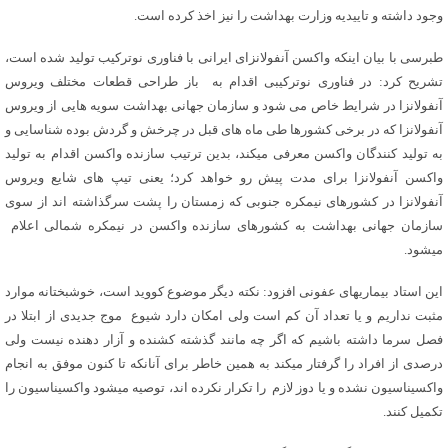
وجود داشته و تاییدیه وزارت بهداشت را نیز اخذ کرده است.
طبرسی با بیان اینکه واکسن آنفولانزای ایرانی با فناوری نوترکیب تولید شده است،
تشریح کرد: در فناوری نوترکیبی اقدام به باز طراحی قطعات مختلف ویروس
آنفولانزا در شرایط خاص می شود و سازمان جهانی بهداشت سویه هایی از ویروس
آنفولانزا که در برخی کشورها طی ماه های قبل در چرخش و گردش بوده شناسایی و
به تولید کنندگان واکسن معرفی میکند، بدین ترتیب سازنده واکسن اقدام به تولید
واکسن آنفولانزا برای مدت پیش رو خواهد کرد؛ یعنی تیپ های شایع ویروس
آنفولانزا در کشورهای نیمکره جنوبی که زمستان را پشت سرگذاشته اند از سوی
سازمان جهانی بهداشت به کشورهای سازنده واکسن در نیمکره شمالی اعلام
میشود.
این استاد بیماریهای عفونی افزود: نکته دیگر موضوع کووید است، خوشبختانه موارد
مثبت نداریم و یا تعداد آن کم است ولی امکان دارد شیوع موج جدیدی از ابتلا در
فصل سرما داشته باشیم که اگر چه مانند گذشته کشنده و آزار دهنده نیست ولی
درصدی از افراد را گرفتار میکند به همین خاطر برای آنانکه تا کنون موفق به انجام
واکسیناسیون نشده و یا دوز لازم را تکرار نکرده اند، توصیه میشود واکسیناسیون را
تکمیل کنند.