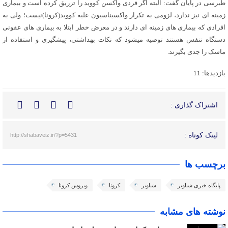
طبرسی در پایان گفت: البته اگر فردی واکسن کووید را تزریق کرده است و بیماری
زمینه ای نیز ندارد، لزومی به تکرار واکسیناسیون علیه کووید(کرونا)نیست؛ ولی به
افرادی که بیماری های زمینه ای دارند و در معرض خطر ابتلا به بیماری های عفونی
دستگاه تنفس هستند توصیه میشود که نکات بهداشتی، پیشگیری و استفاده از
ماسک را جدی بگیرند.
بازدیدها: 11
اشتراک گذاری :
لینک کوتاه :
http://shabaveiz.ir/?p=5431
برچسب ها
پایگاه خبری شباویز
شباویز
کرونا
ویروس کرونا
نوشته های مشابه