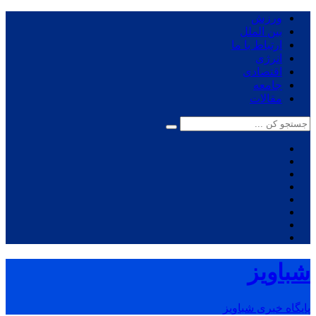
ورزش
بین الملل
ارتباط با ما
انرژی
اقتصادی
جامعه
مقالات
شباویز
پایگاه خبری شباویز