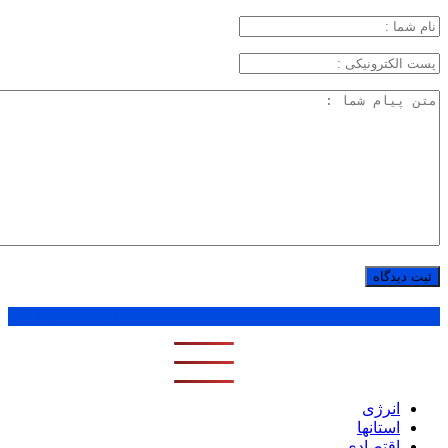
پر بازدید ترین ها
1 روز
1 هفته
1 ماه
انرژی
استانها
اقتصادی