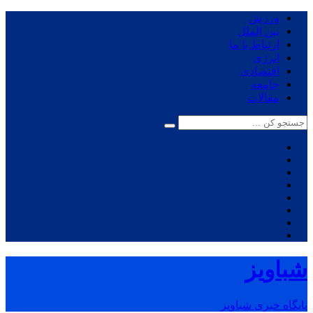
ورزش
بین الملل
ارتباط با ما
انرژی
اقتصادی
جامعه
مقالات
شباویز
پایگاه خبری شباویز