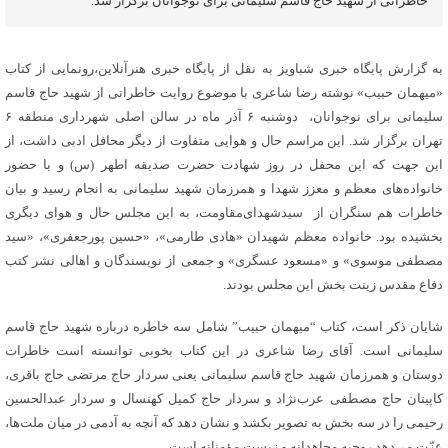
خاطراتی از شهید حاج قاسم سلیمانی برای نوجوانان برگزار شد.
به گزارش پایگاه خبری شباویز به نقل از پایگاه خبری هنرآنلاین،رونمایی از کتاب
«میهمان حبیب» نوشته رضا شاعری با موضوع روایت خاطراتی از شهید حاج قاسم
سلیمانی برای نوجوانان، دوشنبه ۶ آذر ماه در سالن اصلی شهرداری منطقه ۶
تهران برگزار شد. این مراسم حال و هوایی متفاوت از دیگر محافل ادبی داشت، از
این جهت که این محفل در روز شهادت حضرت صدیقه اطهر (س) و با حضور
خانواده‌های معظم و معزز شهدا و همرزمان شهید سلیمانی به انجام رسید و بیان
خاطرات هم سنگران از سیدشهدای‌مقاومت، به این مجلس حال و هوای دیگری
بخشیده بود. خانواده معظم شهیدان «هادی طارمی»، «حسین پورجعفری»، «سید
مصطفی موسوی» و «مسعود عسگری» و جمعی از نویسندگان و اهالی نشر کتب
دفاع مقدس زینت بخش این مجلس بودند.
شایان ذکر است، کتاب “میهمان حبیب” شامل سه خاطره درباره شهید حاج قاسم
سلیمانی است. آقای رضا شاعری در این کتاب بخوبی توانسته است خاطرات
دوستان و همرزمان شهید حاج قاسم سلیمانی یعنی سردار حاج مرتضی حاج باقری،
کاپیتان حاج مصطفی عرب‌نژاد و سردار حاج کمیل کهنسال و سردار عبدالحسین
رحیمی را در سه بخش به تصویر بکشد و نشان دهد که آنچه به آدمی در میان ملت‌ها،
عزّت می‌دهد روحیه مجاهدانه و زیست مؤمنانه است.