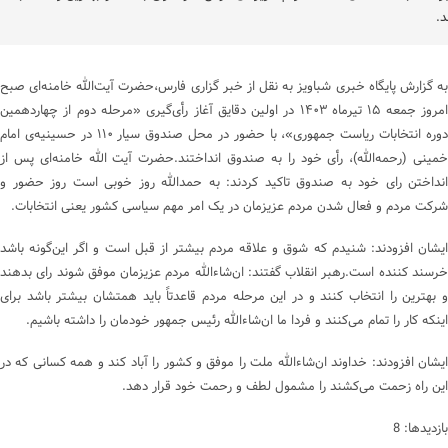
د.
به گزارش پایگاه خبری شباویز به نقل از خبر گزاری فارس،حضرت آیت‌الله خامنه‌ای صبح
امروز جمعه ۱۵ تیرماه ۱۴۰۳ در اولین دقایق آغاز رأی‌گیری «مرحله دوم از چهاردهمین
دوره‌ انتخابات ریاست جمهوری»، با حضور در محل صندوق سیار ۱۱۰ در حسینیه‌ی امام
خمینی (رحمه‌الله)، رأی خود را به صندوق انداختند.حضرت آیت الله خامنه‌ای پس از
انداختن رای خود به صندوق تاکید کردند: به حمدالله روز خوبی است روز حضور و
شرکت مردم و فعال شدن مردم عزیزمان در یک امر مهم سیاسی کشور یعنی انتخابات.
ایشان افزودند: شنیدم که شوق و علاقه مردم بیشتر از قبل است و اگر این‌گونه باشد
خرسند کننده است.رهبر انقلاب گفتند: ان‌شاءالله مردم عزیزمان موفق شوند رای بدهند
و بهترین را انتخاب کنند و در این مرحله مردم قاعدتاً باید همتشان بیشتر باشد برای
اینکه کار را تمام می‌کنند و فردا ما ان‌شاءالله رئیس جمهور خودمان را داشته باشیم.
ایشان افزودند: خداوند ان‌شاءالله ملت را موفق و کشور را آباد کند و همه کسانی که در
این راه زحمت می‌کشند را مشمول لطف و رحمت خود قرار دهد.
بازدیدها: 8