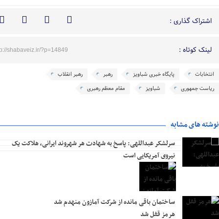
اشتراک گذاری :
لینک کوتاه :
tp://shabaveiz.ir/?p=14849
انتخابات
پایگاه خبری شباویز
رهبر
رهبر انقلاب
ریاست جمهوری
شباویز
مقام معظم رهبری
نوشته های مشابه
سرلشکر عبداللهی: پاسخ به شهادت هر شهروند ایرانی، هلاکت یک
نیروی آمریکایی است
ساختمان باقی مانده از شرکت آمازون منهدم شد
هرمز قفل شد