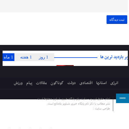
پر بازدید ترین ها
1 روز
1 هفته
1 ماه
انرژی
استانها
اقتصادی
دولت
گوناگون
مقالات
پیام
ورزش
تمام حقوق این وب سایت برای پایگاه خبری شباویز محفوظ است.
نشر مطالب با ذکر نام پایگاه خبری شباویز بلامانع است.
طراحی سایت :
پایگاه خبری شباویز