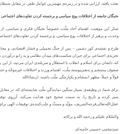
بعثت یافته، ارزانی شده و در زمره‌ی مهمترین عوامل ظفر، در مقابل شیطان
نخبگان جامعه از اختلافات پوچ سیاسی و برجسته کردن تفاوت‌های اجتماعی پ
شکر این موهبت، اهتمام آحاد ملّت، خصوصاً نخبگان فکری و سیاسی، از 
وحدت، و پرهیز از اختلافات پوچ سیاسی، و برجسته کردن تفاوت‌های اجتماع
طرح و نقشه‌ی کور دشمن – پس از جنگ تحمیلی و فشار اقتصادی، و محاصره
تجزیه‌ی اجتماعی برای جبران شکست‌های میدان نظامی و به زانو درآوردن م
که، دلشان برای اسلام و انقلاب یا استقلال و سربلندی ایران می‌تپد، از ای
صفوف منسجم و به‌هم‌پیوسته ملّت، اهتمام ورزند و اختلافات غیرموجّه و حتی م
قولاً و عملاً، مظهر انسجام و یکپارچگی ملّت باشند، ان‌شاءالله.
برای شما، در وظیفه‌ی بسیار سنگین نمایندگیِ ملّتِ شایسته‌ای که، در مقابل ظ
سپر کرده و تاریخ را، به سمت صحیح خود هدایت می‌کند، آرزوی توفیق 
عجل‌الله‌تعالی‌فرجه‌الشریف، مؤیِّد و مسدِّد و جلب‌کننده‌ی توفیقات الهی بر
والسّلام علیکم و رحمه الله و برکاته.
سیدمجتبی حسینی خامنه‌ای