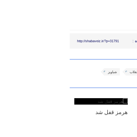
 :
http://shabaveiz.ir/?p=31791
نقلاب
شباویز
هرمز قفل شد