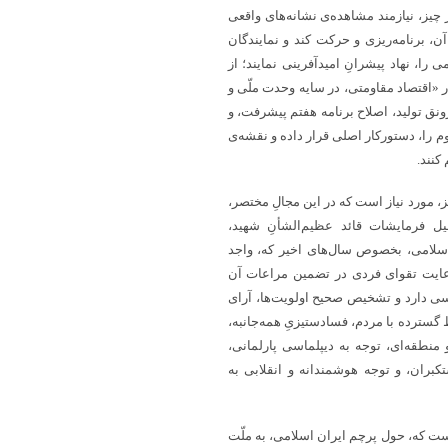
چیز، نیازمند مشاهده‌ی نشانه‌های واقعی
ن، برنامه‌ریزی و حرکت کند و نمایندگان
ا، نهاد پیشرانِ امیدآفرینی نمایند؛ از
ر «اقتصاد مقاومتی، در سایه وحدت ملّی و
نقدینگی، رونق تولید، اصلاح برنامه هفتم پیشرفت، و
 را، دستورکار اصلی قرار داده و نقشه‌ی
کنند.
، مورد نیاز است که در این مجالِ مختصر،
یل فرمایشات قائد عظیم‌الشأنِ شهید،
 اسلامی، بخصوص سال‌های اخیر که، واجد
عایت تقوای فردی در تضمین مراعات آن
ی دارد و تشخیص صحیح اولویت‌ها، آرای
گسترده با مردم، فسادستیزیِ همه‌جانبه،
 منطقه‌ای، توجه به دیپلماسی پارلمانی،
بران، و توجه هوشمندانه و انقلابی به
ت که، حول پرچم ایران اسلامی، به ملّت