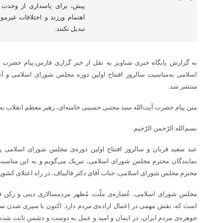
پیش، برای پاسداری از وحدت 
اهتمام ورزند و اختلافات غیرموج
تبدیل نکنند.
به گزارش پایگاه خبری شباویز به نقل از خبر گزاری فارس،پیام حضرت آی
اسلامی به‌مناسبت سالروز افتتاح اولین دوره مجلس شورای اسلامی و 
منتشر شد.
متن پیام حضرت آیت‌الله سید مجتبی حسینی خامنه‌ای، رهبر معظم انقلاب ب
بسم‌الله الرّحمن الرّحیم.
عید سعید قربان و سالروز افتتاح اولین دوره‌ی مجلس شورای اسلامی را
نمایندگان محترم مجلس شورای اسلامی، تبریک می‌گویم و به این مناسبت،
محترم مجلس شورای اسلامی، جناب آقای دکتر قالیباف، در راه اعتلای کشور 
مجلس شورای اسلامی، عُصاره‌ی ملّت، مُظهر مردمسالاری دینی و رکن ق
است که، نقش مهمی در اِعمال اراده‌ی مردم دارد. اکنون با سپری شدن سه
جوهره‌ی مردم ایران، در ایمان و امید و عمل به دوست و دشمن ثابت شده اس