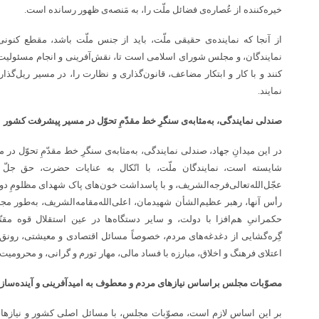
خیره‌کننده از عُصاره‌ی فضائل ملّت را، به مَنصه‌ی ظهور رسانده است.
از آنجا که نماینده‌ی حقیقی ملّت، باید از جنس ملّت باشد، مقطع کنون
نمایندگان، و مجلس شورای اسلامی است تا، نقش‌آفرینی و انجام مسئولیت خ
کنند و با کار و ابتکار مضاعف، قانون‌گذاری و نظارت را، در مسیر ریل‌گذا
نمایند.
صندلی نمایندگی، به‌مثابه‌ی سنگرِ خط مقدّمِ تحوّل در مسیر پیشرفت کشور
در این میدانِ جهاد، صندلی نمایندگی، به‌مثابه‌ی سنگرِ خط مقدّمِ تحوّل د
شایسته است، نمایندگان ملّت، با اتّکال به عنایات حضرت، حق جلّ و
عجّل‌ا‌لله‌تعالی‌فرجه‌الشریف، و با پاسداشت خون‌های پاک شهدای مظلومِ دو
رأس آنها، رهبر عظیم‌الشأن شهیدمان، اعلی‌الله‌مقامه‌الشریف، به‌طور مجا
حکمرانیِ هم‌افزا با دولت، و سایر دستگاه‌ها در عین استقلال قوه مق
گِره‌گشایی از دغدغه‌های مردم، خصوصاً مسائل اقتصادی و معیشتی، رونق 
اعتلای فرهنگ و اخلاق، مبارزه با فساد مالی، مهار تورم و گرانی، و محرومیت‌ز
مصوّبات مجلس براساس نیازهای مردم و معطوف به امیدآفرینی و آینده‌ساز
بر این اساس لازم است، مصوّبات مجلس، با مسائل اصلی کشور و نیاز‌ه