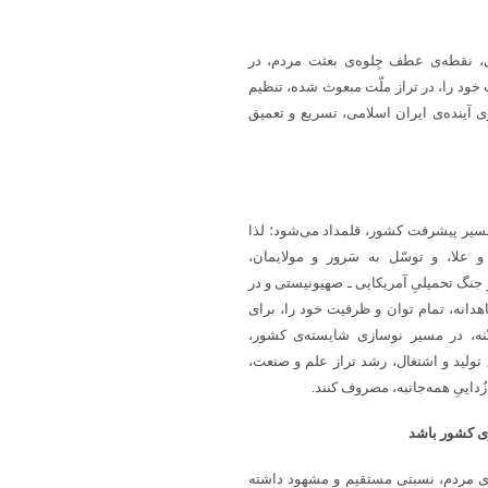
ی، نقطه‌ی عطف جِلوه‌ی بعثت مردم، در
ود را، در تراز ملّت مبعوث شده، تنظیم
ری آینده‌ی ایران اسلامی، تسریع و تعمیق
ر مسیر پیشرفت کشور، قلمداد می‌شود؛ لذا
 علا، و توسّل به سَرور و مولایمان،
 جنگ تحمیلیِ آمریکایی ـ صهیونیستی و در
هدانه، تمام توان و ظرفیت خود را، برای
نّنه، در مسیر نوسازی شایسته‌ی کشور،
تولید و اشتغال، رشد تراز علم و صنعت،
ُداییِ همه‌جانبه، مصروف کنند.
ی کشور باشد
ای مردم، نسبتی مستقیم و مشهود داشته