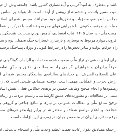
باشد و معطوف به امیدآفرینی و آینده‌سازی کشور باشد. جامعه، پیش از هر 
امید، مسیر باثبات، و چشم‌انداز روشن از آینده است تا، بتواند بر اساس آ
مجلس با مواضع، مصوّبات و نطق‌های خود، میتوانند، مجلس شورای اسلامی ر
جمله، در موقعیت کنونی، با همراهی قوای مجریه و قضائیه، با تمرکز بر شعا
امنیت ملّی» در سال ۱۴۰۵، ثبات اقتصادی، کاهش تورم، مدیریت 
افزودن موارد مربوط به نوسازی و بازسازیِ خسارات جنگ تحمیلی دوم و سوم
راه حرکتِ دولت و سایر بخش‌ها را در شرایط کنونی و دوران پساجنگ ترسیم 
برای ایفای نقشی در تراز ملّتِ مبعوث شده، مقدمات و الزاماتِ گوناگونی نیز
صرفاً برادران و خواهران گرامی را، به مطالعه‌ی دقیق و جدّیِ تفاص
اعلی‌الله‌مقامه‌الشریف، در دیدار‌های سالیانه‌ی نمایندگان مجلس شورای
ارزش تجربی و عملّیاتی مهمی است، توصیه مینمایم. طبیعی است که، ر
رهنمود‌ها و انجام صحیح وظایف خطیر، در برهه‌ی حسّاس فعلی، نقش اساس
مبتنی بر مطالعات، و مشورت‌های عمیقِ کارشناسی، زیست‌ِ مردمی و ارتباط 
ترجیح منافع ملّی و مطالبات عمومی بر نیاز‌ها و منافع جناحی و گروهی و
شجاعت و اعلام مواضع شفاف و مقتدرانه در برابر زیاده‌خواهی‌های مستک
موقعیت تازه‌ی ایران در منطقه و جهان، در زمره‌ی این الزامات است.
از جمله مصادیق تقوا، رعایت نعمت عظیم وحدت ملّی و انسجام بی‌بدیلی اس