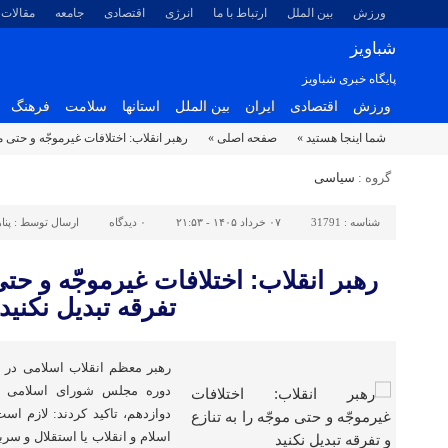
ورزش
بین الملل
ارتباط با ما
انرژی
اقتصادی
جامعه
مقالات
شباویز
پایگاه خبری شباویز
ورزش
اقتصادی
ایران
بین الملل
استانها
سلامت
فرهنگ
شما اینجا هستید »
صفحه اصلی »
رهبر انقلاب: اختلافات غیرموجّه و حتی موج
گروه :
سیاسی
شناسه :
31791
۰۷ خرداد ۱۴۰۵ - ۲۱:۵۳
۰
دیدگاه
ارسال توسط :
پنا
رهبر انقلاب: اختلافات غیرموجّه و حتی 
تفرقه تبدیل نکنید
رهبر معظم انقلاب اسلامی در پی
دوره مجلس شورای اسلامی و
دوازدهم، تاکید کردند: لازم اس
اسلام و انقلاب یا استقلال و سرب