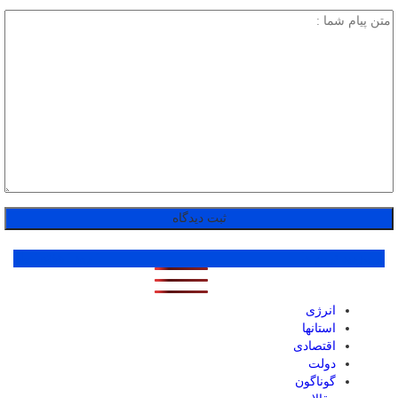
پر بازدید ترین ها
1 روز
1 هفته
1 ماه
انرژی
استانها
اقتصادی
دولت
گوناگون