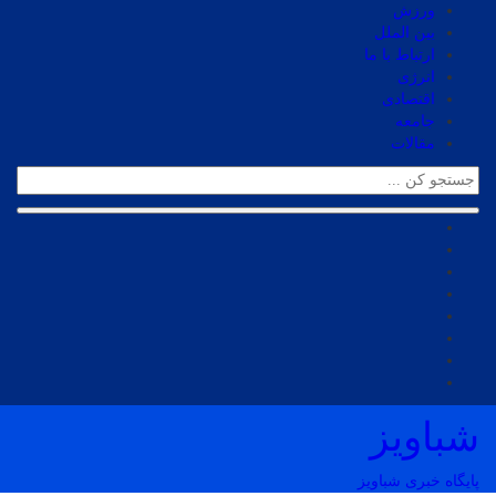
ورزش
بین الملل
ارتباط با ما
انرژی
اقتصادی
جامعه
مقالات
شباویز
پایگاه خبری شباویز