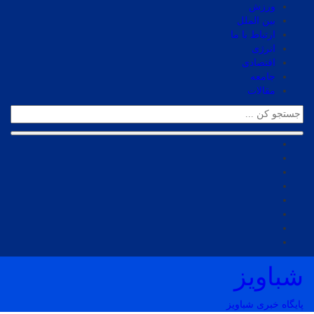
ورزش
بین الملل
ارتباط با ما
انرژی
اقتصادی
جامعه
مقالات
شباویز
پایگاه خبری شباویز