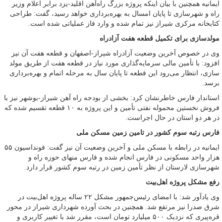
ایمانیه همچنین با بیان اینکه پروژه بزرگ راه‌آهن اقلید-یزد برابر اعلام وزیر
راه و شهرسازی تا پایان امسال به بهره‌برداری خواهد رسید، گفت: طراحی
کتابخانه مرکزی شیراز نیز تمام شده و وارد فاز عملیاتی شده است.
مولدسازی برای تکمیل قطعه هفت آزادراه
وی در خصوص آخرین وضعیت آزادراه شیراز-اصفهان و قطعه هفت آن نیز
افزود: با تأمین مالی سرمایه‌گذاری مورد نیاز در قطعه هفت از طریق مولد
سازی، انتظار می‌رود این قطعه تا پایان سال به مرحله اتمام و بهره‌برداری
برسد.
استاندار فارس خاطرنشان کرد: بخشی از بودجه راه آهن شیراز-بوشهر نیز با
فروش نخستین محموله نفتی تأمین و این پروژه به ۱۰ قطعه تقسیم شده که
در هر دو استان در حال اجراست.
فارس رتبه سوم کشور در تامین زمین مسکن ملی
ایمانیه در رابطه با مسکن ملی و آخرین وضعیت آن نیز گفت: فونداسیون ۵۵
هزار واحد مسکونی در فارس انجام شده و فارس منهای حوزه راه و
شهرسازی لارستان از نظر تأمین زمین در رتبه سوم کشور قرار دارد.
رفع مشکل پروژه اهل‌بیت
وی یادآور شد: با امضای رئیس‌جمهور مشکل ۲۲ ساله پروژه اهل‌بیت در
شرق صدرا نیز مرتفع شد. همچنین در بحث آورده شهرداری شیراز در محور
قره‌پیری که نزدیک ۵۰۰ میلیارد تومان است، مقرر شد با تغییر کاربری و