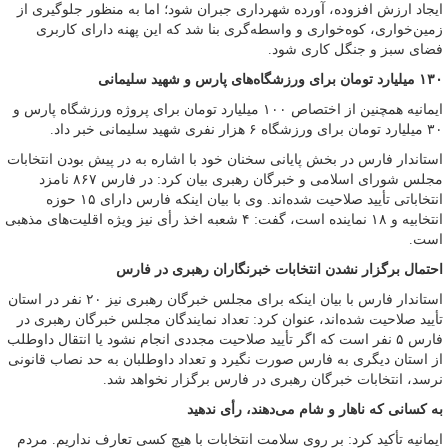
ایجاد ارزش افزوده، آورده شهرداری جبران شود؛ اما به منظور جلوگیری از
زمین‌خواری، کوه‌خواری و واسطه‌گری بنا شد که این پهنه دارای کاربری
فضای سبز و جنگل‌ کاری شود.
۱۳۰ میلیارد تومان برای ورزشگاه‌های پارس و شهید سلیمانی
ایمانیه همچنین از اختصاص ۱۰۰ میلیارد تومان برای پروژه ورزشگاه پارس و
۳۰ میلیارد تومان برای ورزشگاه ۶ هزار نفری شهید سلیمانی خبر داد.
استاندار فارس در بخش پایانی سخنان خود با اشاره به در پیش بودن انتخابات
مجلس شورای اسلامی ‌و خبرگان رهبری بیان کرد: در فارس ۸۶۷ نامزد
انتخاباتی تأیید صلاحیت شده‌اند. وی با بیان اینکه فارس دارای ۱۵ حوزه
انتخابیه و ۱۸ نماینده است، گفت: ۴ شعبه اخذ رأی نیز ویژه اقلیت‌های مذهبی
است.
احتمال برگزار نشدن انتخابات خبرنگاران رهبری در فارس
استاندار فارس با بیان اینکه برای مجلس خبرگان رهبری نیز ۲۰ نفر در استان
تأیید صلاحیت شده‌اند، عنوان کرد: تعداد نمایندگان مجلس خبرگان رهبری در
فارس ۵ نفر است که اگر تأیید صلاحیت مجددی انجام نشود یا انتقال داوطلب
از استان دیگری به فارس صورت نگیرد و تعداد داوطلبان به حد نصاب قانونی
نرسد، انتخابات خبرگان رهبری در فارس برگزار نخواهد شد.
به کسانی که ناهار و شام می‌دهند، رأی ندهید
ایمانیه تأکید کرد: بر روی سلامت انتخابات با هیچ کسی تعارف نداریم. مردم