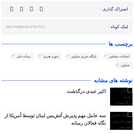
اشتراک گذاری :
لینک کوتاه :
http://shabaveiz.ir/?p=8312
برچسب ها
انتخابات مجلس
پایگاه خبری شباویز
حوزه هنری
رسانه ملی
شباویز
نوشته های مشابه
اکبر عبدی درگذشت
سه عامل مهم پذیرش آتش‌بس لبنان توسط آمریکا از
نگاه فعالان رسانه