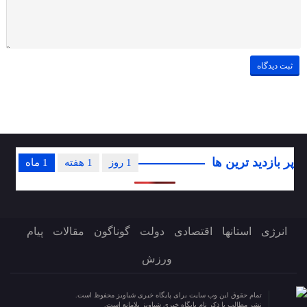
پر بازدید ترین ها
1 روز
1 هفته
1 ماه
انرژی
استانها
اقتصادی
دولت
گوناگون
مقالات
پیام
ورزش
تمام حقوق این وب سایت برای پایگاه خبری شباویز محفوظ است.
نشر مطالب با ذکر نام پایگاه خبری شباویز بلامانع است.