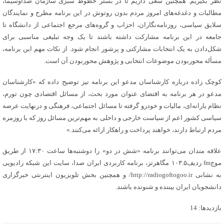
نظر بگیریم. همچنین سعی داریم تا در بستر خطوط سبزی سازمان صداوسیما،
مطالبات و دغدغه‌های امروز مردم بدون روتوش در این برنامه مطرح و نمایندگان
سلایق سیاسی، روزنامه‌نگاران، احزاب و گروه‌های مرجع اجتماعی از دانشگاه تا
جامعه در این برنامه مشارکت داشته باشند تا یک وجه تبلیغی مناسبی برای
شکل‌دادن به یک انتخابات مشارکتی و پرشور انجام شود. از نکات مهم این برنامه،
مسأله محور‌بودن موضوعات انتخابی و پژوهش محور‌بودن آن است.
کوچک زاده درباره کارشناسان مدعو این برنامه نیز توضیح داده که «کارشناسان
مدعو در هر برنامه به اقتضای عنوان مورد بحث، از مسائل اقتصادی چون تورم،
نظام یارانه‌‌ای، مالیات و خودرو گرفته تا مسائل اجتماعی، فرهنگی و درنهایت عرصه
سیاسی کشور اعم از سیاست خارجی و داخلی به مهم‌ترین مسائل روز که با روزمره
مردم ارتباط دارند، خواهند پرداخت و راهکار ارائه می‌کنند.»
علاقه مندان می‌توانند برنامه «شش در دو» را دوشنبه‌ها ساعت ۱۷:۳۰ از طریق
موجfm ردیف۱۰۳.۵ مگاهرتز، برنامه کاربردی ایران صدا، سایت این شبکه رادیویی
به نشانی http://radiogoftogoo.ir/ و همچنین بخش تلویزیون اینترنتی خبرگزاری
دانشجویان ایران بیننده و شنونده باشند.
بازدیدها: 14