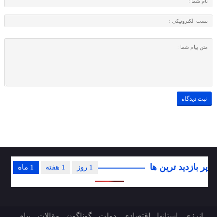
پر بازدید ترین ها
1 روز
1 هفته
1 ماه
انرژی
استانها
اقتصادی
دولت
گوناگون
مقالات
پیام