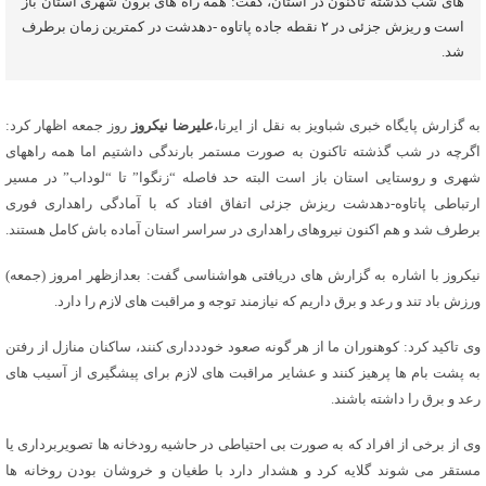
های شب گذشته تاکنون در استان، گفت: همه راه های برون شهری استان باز
است و ریزش جزئی در ۲ نقطه جاده پاتاوه -دهدشت در کمترین زمان برطرف
شد.
به گزارش پایگاه خبری شباویز به نقل از ایرنا،
علیرضا نیکروز
روز جمعه اظهار کرد:
اگرچه در شب گذشته تاکنون به صورت مستمر بارندگی داشتیم اما همه راههای
شهری و روستایی استان باز است البته حد فاصله “زنگوا” تا “لوداب” در مسیر
ارتباطی پاتاوه-دهدشت ریزش جزئی اتفاق افتاد که با آمادگی راهداری فوری
برطرف شد و هم اکنون نیروهای راهداری در سراسر استان آماده باش کامل هستند.
نیکروز با اشاره به گزارش های دریافتی هواشناسی گفت: بعدازظهر امروز (جمعه)
ورزش باد تند و رعد و برق داریم که نیازمند توجه و مراقبت های لازم را دارد.
وی تاکید کرد: کوهنوران ما از هر گونه صعود خوددداری کنند، ساکنان منازل از رفتن
به پشت بام ها پرهیز کنند و عشایر مراقبت های لازم برای پیشگیری از آسیب های
رعد و برق را داشته باشند.
وی از برخی از افراد که به صورت بی احتیاطی در حاشیه رودخانه ها تصویربرداری یا
مستقر می شوند گلایه کرد و هشدار دارد با طغیان و خروشان بودن روخانه ها