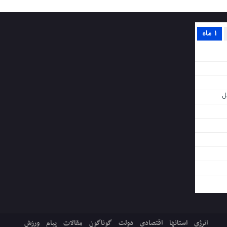
1 ماه
ل
انرژی
استانها
اقتصادی
دولت
گوناگون
مقالات
پیام
ورزش