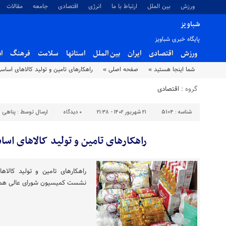
ورزش
بین الملل
ارتباط با ما
انرژی
اقتصادی
جامعه
مقالات
شباویز
پایگاه خبری شباویز
ورزش
اقتصادی
ایران
بین الملل
استانها
سلامت
فرهنگ
ا
شما اینجا هستید »
صفحه اصلی »
راهکارهای تامین و تولید کالاهای اسا
گروه :
اقتصادی
شناسه :
5104
۲۱ شهریور ۱۴۰۲ - ۲۱:۳۸
۰
دیدگاه
ارسال توسط :
پناهی
راهکارهای تامین و تولید کالاهای ا
راهکارهای تامین و تولید کال
نشست کمیسیون شورای عالی هماه