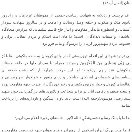
بَنَان (انفال آیه۱۲)
اقدام پست و رذیلانه به شهادت رساندن جمعی از هموطنان عزیزمان در زاد روز
بانوی ملک و ملکوت و حلقه وصل رسالت و امامت و در سالروز شهادت سردار
آسمانی و اسطوره ماندگار مقاومت و ایثار حاج قاسم سلیمانی که مزارش میعادگاه
عاشقان و میقات دلدادگان است؛ دل‌های امت اسلام و مردم انقلابی ایران و
خصوصا مردم شهیدپرور کرمان را درسوگ و ماتم فرو برد.
بی تردید شهدای این اقدام تروریستی که از وادی کریمان به حلقه ملکوتی بِمَا غَفَرَ
لِی رَبِّی وَجَعَلَنِی مِنَ الْمُکْرَمِینَ رسیدند همراه با سردار دلها در حلقه مستانه
ملکوتیان عند ربهم یرزقونند؛ اما این حرکت شرارت‌بار، که پشت صحنه آن
سیاست‌های خصمانه‌ی امریکای جنایتکار و رژیم منفور و خونخوار صهیونیستی و
تفاله‌های کوردل و خوار و زبون تکفیری و زخم خوردگان از قدرت جبهه مقاومت بوده
و نتیجه ضعف و ناکامی آنان در برابر شجاعت و دلاور‌ی های بزرگمردانی چون شهید
سید رضی موسوی(رحمه الله) است باید تاوان سنگین و بازدارنده‌ای را پرداخت
نمایند.
لذا ما با بانگ رسا و دشمن‌شکنِ«الله اکبر – خامنه‌ای رهبر» اعلام می‌داریم:
۱. ما ملت بزرگ ایران اسلامی از رهبران و فرماندهان جبهه قدرت‌مند مقاومت و