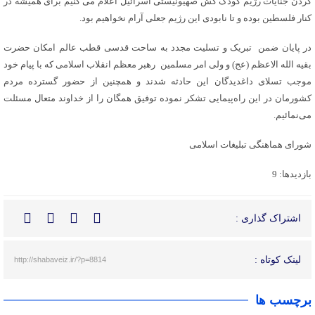
کردن جنایات رژیم کودک کش صهیونیستی اسرائیل اعلام می کنیم برای همیشه در
کنار فلسطین بوده و تا نابودی این رژیم جعلی آرام نخواهیم بود.
در پایان ضمن تبریک و تسلیت مجدد به ساحت قدسی قطب عالم امکان حضرت
بقیه الله الاعظم (عج) و ولی امر مسلمین رهبر معظم انقلاب اسلامی که با پیام خود
موجب تسلای داغدیدگان این حادثه شدند و همچنین از حضور گسترده مردم
کشورمان در این راه‌پیمایی تشکر نموده توفیق همگان را از خداوند متعال مسئلت
می‌نمائیم.
شورای هماهنگی تبلیغات اسلامی
بازدیدها: 9
اشتراک گذاری :
لینک کوتاه :
http://shabaveiz.ir/?p=8814
برچسب ها