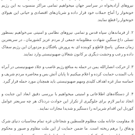
نیروهای آزادیخواه در سراسر جهان میخواهیم تمامی مراکز منسوب به این رژیم
خونخوار را آماج حملات خود قرار داده و شریان‌های اقتصادی و حیاتی این هیولای
خونخوار را قطع نمایند.
۲. از فرماندهان سپاه قدس و تمامی نیروهای نظامی و امنیتی می‌خواهیم بمنظور
تسلی داغ سنگینِ شهادت مظلومانه جمعی از مردم عزیز کشورمان ، در سریعترین
زمان ممکن پاسخ قاطع و کوبنده ای به پرورش یافتگان و مزدوران این رژیم سفاک
داده و رعب و وحشت دیگری بر کانون شغالان صهیونیستی وارد نمایند.
۳. از حرکت انصارالله یمن در حمله به منافع رژیم غاصب و جلاد صهیونیستی در آبراه
باب المندب حمایت کرده و اعلام میکنیم تا پایان آتش بس و محاصره مردم شریف و
حماسه ساز غزه اهداف کلیدی ومهم صهیونیستی باید همچنان مورد حمله قرار گیرد.
۴. از دستگاه‌های اطلاعاتی و امنیتی میخواهیم با بررسی دقیق ابعاد این جنایت و
اتخاذ تدابیر لازم برای جلوگیری از تکرار این حوادث دردناک هر چه سریعتر عوامل
کوردل این اقدام شریرانه را دستگیر و شدیدا مجازات نمایند .
۵. مقاومت جانانه ملت مظلوم فلسطین و شجاعان غزه تمام محاسبات دنیای شرک
ونفاق را برهم ریخته است. ما ضمن حمایت از این ملت مقاوم و صبور و محکوم