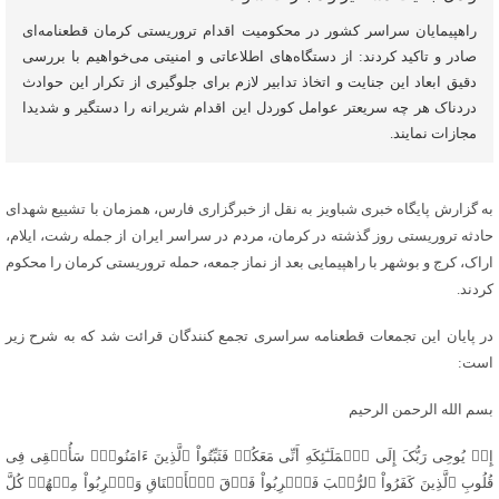
راهپیمایان سراسر کشور در محکومیت اقدام تروریستی کرمان قطعنامه‌ای
صادر و تاکید کردند: از دستگاه‌های اطلاعاتی و امنیتی می‌خواهیم با بررسی
دقیق ابعاد این جنایت و اتخاذ تدابیر لازم برای جلوگیری از تکرار این حوادث
دردناک هر چه سریعتر عوامل کوردل این اقدام شریرانه را دستگیر و شدیدا
مجازات نمایند.
به گزارش پایگاه خبری شباویز به نقل از خبرگزاری فارس، همزمان با تشییع شهدای
حادثه تروریستی روز گذشته در کرمان، مردم در سراسر ایران از جمله رشت، ایلام،
اراک، کرج و بوشهر با راهپیمایی بعد از نماز جمعه، حمله تروریستی کرمان را محکوم
کردند.
در پایان این تجمعات قطعنامه سراسری تجمع کنندگان قرائت شد که به شرح زیر
است:
بسم الله الرحمن الرحیم
إِذۡ یُوحِی رَبُّکَ إِلَى ٱلۡمَلَـٰٓئِکَهِ أَنِّی مَعَکُمۡ فَثَبِّتُواْ ٱلَّذِینَ ءَامَنُواْۚ سَأُلۡقِی فِی
قُلُوبِ ٱلَّذِینَ کَفَرُواْ ٱلرُّعۡبَ فَٱضۡرِبُواْ فَوۡقَ ٱلۡأَعۡنَاقِ وَٱضۡرِبُواْ مِنۡهُمۡ کُلَّ