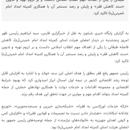
طبقاتی را یکی از اهداف مهم انقلاب اسلامی دانست و بر لزوم تهیه و تدوین
«سند کاهش فقر» و پایش و رصد مستمر آن با همکاری کمیته امداد امام
خمینی(ره) تاکید کرد.
به گزارش پایگاه خبری شباویز به نقل از خبرگزاری فارس، سید ابراهیم رئیسی ظهر
امروز پنجشنبه در دیدار اعضای هیئت امنای کمیته امداد امام خمینی(ره)، کاهش
فاصله طبقاتی را یکی از اهداف مهم انقلاب اسلامی دانست و بر لزوم تهیه و تدوین
«سند کاهش فقر» و پایش و رصد مستمر آن با همکاری کمیته امداد امام خمینی(ره)
تاکید کرد.
رئیس جمهور رفع فقر مطلق را هدف اصلی این سند خواند و با اشاره به افزایش قابل
توجه رشد اقتصادی کشور در نیمه اول امسال ابراز امیدواری کرد که بهبود شرایط
اقتصادی و مجموعه اقدامات و خدمات دولت با همکاری نهادهای حمایتی از جمله
کمیته امداد بتواند اقدام مهم و موثری در جهت تحقق این هدف رقم بزند.
«ارائه خدمات اورژانسی به فقرا»، «شبکه‌سازی خیرین و مسجدمحوری»، «توزیع
عادلانه امکانات»، «هشدار دادن نسبت به تصمیمات و قوانین فقرزا» و «افزایش کمی
و کیفی اهدای جهیزیه به خانواده‌های نیازمند» از جمله توصیه‌های رئیس جمهور به
اعضای هیئت امنای کمیته امداد امام خمینی(ره) بود.