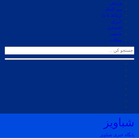
ورزش
بین الملل
ارتباط با ما
انرژی
اقتصادی
جامعه
مقالات
شباویز
پایگاه خبری شباویز