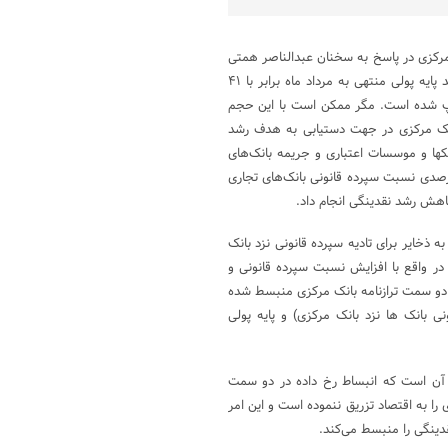
 مرکزی در پاسخ به سخنان عبدالناصر همتی
در کنگره حزب کارگزاران سازندگی که گفته بود: «طبق آمارهای ارائه شده رشد پایه پولی منتهی به مرداد ماه برابر با ۴۱
 هزار میلیارد تومان پول چاپ شده است. مگر ممکن است با این حجم
ورم را مهار کرد؟»، توضیح داده است که ‌از اواسط سال ۱۴۰۱، بانک مرکزی در جهت دستیابی به هدف رشد
کها و موسسات اعتباری و جریمه بانک‌های
ایش نسبت سپرده قانونی و همچنین افزایش ۰.۵ واحد درصدی نسبت سپرده قانونی بانک‌های تجاری
اهش رشد نقدینگی انجام داد.
به ذخایر برای تادیه سپرده قانونی نزد بانک
 در واقع با افزایش نسبت سپرده قانونی و
و سمت ترازنامه بانک مرکزی منبسط شده
ی بانک ها نزد بانک مرکزی) و پایه پولی
شت آن است که انبساط رخ داده در دو سمت
را به اقتصاد تزریق ننموده است و این امر
قدینگی را منبسط می‌کند.