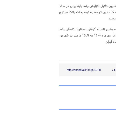
توضیحات فوق، مطلبی است که بانک مرکزی مکرراً و به انحاء مختلف جهت تبیین دلایل افزایش رشد پایه پولی در ماه­
­ ها بدون توجه به توضیحات بانک مرکزی
‌دهند.
 همچنین نادیده گرفتن دستاورد کاهش رشد
نقدینگی به عنوان مهمترین متغیر کنترل کننده پایدار تورم که از ۴۲.۸ درصد در مهرماه ۱۴۰۰ به ۲۶.۹ درصد در شهریور
 :
http://shabaveiz.ir/?p=6708