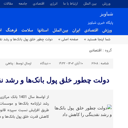
ورزش
بین الملل
ارتباط با ما
انرژی
اقتصادی
جامعه
مقالات
شباویز
پایگاه خبری شباویز
ورزش
اقتصادی
ایران
بین الملل
استانها
سلامت
فرهنگ
ا
شما اینجا هستید »
صفحه اصلی »
دولت چطور‌ خلق پول بانک‌ها و‌ رشد ن
گروه :
اقتصادی
شناسه :
6708
۱۰ آبان ۱۴۰۲ - ۱۹:۴۲
۰
دیدگاه
ارسال توسط :
پناهی
دولت چطور‌ خلق پول بانک‌ها و‌ رشد ن
از اواسط سال 01
رشد ترازنامه بانک‌ها و موسسات
طریق افزایش نسبت سپرده قانون
کاهش قدرت خلق پول بانک‌ها و در