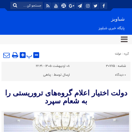
شباویز
پایگاه خبری شباویز
گروه :
دولت
پ
شناسه :
30775
۰۸ اردیبهشت ۱۴۰۵ - ۲۲:۳۱
۰
دیدگاه
ارسال توسط :
پناهی
دولت اختیار اعلام گروه‌های تروریستی را
به شعام سپرد