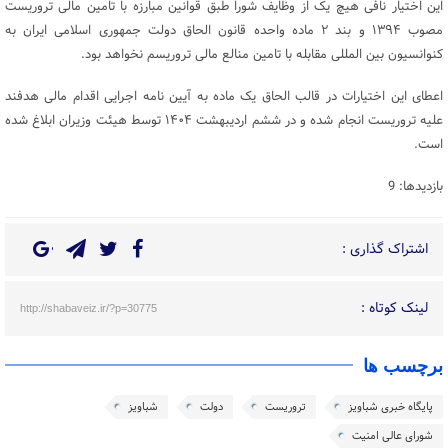
این اختیار نافی هیچ یک از وظایف شورا طبق قوانین مبارزه با تامین مالی تروریست
مصوب ۱۳۹۴ و بند ۲ ماده واحده قانون الحاق دولت جمهوری اسلامی ایران به
کنوانسیون بین المللی مقابله با تامین منالع مالی تروریسم نخواهد بود.
اعطای این اختیارات در قالب الحاق یک ماده به آیین نامه اجرایی اقدام مالی هدفند
علیه تروریست انجام شده و در ششم اردیبهشت ۱۴۰۴ توسط هیئت وزیران ابلاغ شده
است.
بازدیدها: 9
اشتراک گذاری :
لینک کوتاه :
http://shabaveiz.ir/?p=30775
برچسب ها
پایگاه خبری شباویز
تروریست
دولت
شباویز
شورای عالی امنیت