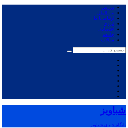
ورزش
بین الملل
ارتباط با ما
انرژی
اقتصادی
جامعه
مقالات
شباویز
پایگاه خبری شباویز