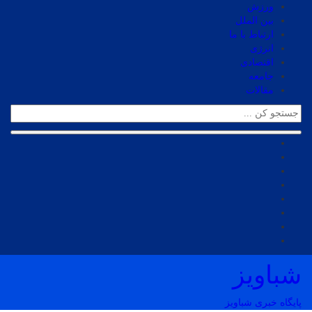
ورزش
بین الملل
ارتباط با ما
انرژی
اقتصادی
جامعه
مقالات
شباویز
پایگاه خبری شباویز