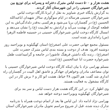
هشت هزار و ۵۰۰ دست لباس متبرک دخترانه و پسرانه برای توزیع بین
شیرخوارگان حسینی را در این شهرستان آغاز کردند.
به گزارش پایگاه خبری شباویز به نقل از ایرنا،کارگاه دوخت لباس
شیرخوارگان حسینی هرساله در ایام سوگواری سالار شهیدان اباعبدالله
الحسین (ع) در گچساران برپا می‌شود و هرکسی به‌قدر دلدادگی‌اش به این
قطعه کوچک از بهشت می‌آید و ارادتش به اهل‌بیت (ع) را نشان می‌دهد و
امسال کارگاه دوخت لباس شیرخوارگان حسینی در حسینیه فاطمه الزهرا
(س) راه‌اندازی شده است.
مسئول مجمع جهانی حضرت علی اصغر(ع) استان کهگیلویه و بویراحمد روز
دوشنبه افزود: هدف از دوخت و بسته بندی لباس متبرک حضرت علی
اصغر(ع) ، زنده نگه داشتن فرهنگ عاشورا در جامعه و گرامیداشت طفل
شیرخواره حضرت ابا عبدالحسین (ع) است.
مسلم بهرامی نژاد با بیان اینکه کارگاه دوخت لباس شیرخوارگان حسینی با
توان مضاعف مادران وخواهران جهادگر و عاشق اهل البیت در گچساران راه
اندازی شد گفت: هم اکنون ۳۸ خیاط، هشت اتو کار و ۶ برش کار در این
کارگاه مشغول به فعالیت هستند.
وی اظهار کرد: در این کارگاه هشت هزار دست لباس و سر بند برای
شیرخوارگان کهگیلویه وبویراحمد دوخته خواهد شد.
بهرامی نژاد ادامه داد: این لباس ها بعد از اتمام دوخت همراه با نذرنامه
تدارک دیده شده، قبل از شروع مراسم تحویل مادران شیرخوارگان استان