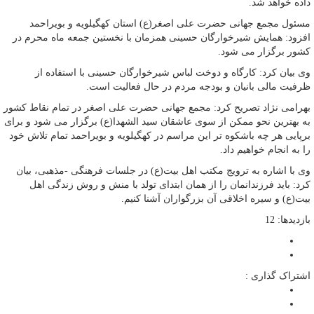
داده خواهد شد.
مسئول مجمع جهانی حضرت علی اصغر(ع) استان کهگیلویه و بویراحمد
افزود: همایش شیرخوارگان حسینی همزمان با نخستین جمعه ماه محرم در
کشور برگزار می شود.
وی بیان کرد: کارگاه و دوخت لباس شیرخوارگان حسینی با استفاده از
ظرفیت مالی بانیان و بودجه مردم در حال فعالیت است.
بهرامی نژاد تصریح کرد: مجمع جهانی حضرت علی اصغر در تمام نقاط کشور
به بهترین نحو ممکن از سوی عاشقان سید الشهدا(ع) برگزار می شود و برای
برپایی هر چه باشکوه تر این مراسم در کهگیلویه و بویراحمد تمام تلاش خود
را به انجام خواهیم داد.
وی با اشاره به ترویج مکتب اهل بیت(ع) در جلسات فرهنگی -مذهبی، بیان
کرد: باید فرزندانمان را از همان ابتدای تولد با منش و روش زندگی اهل
بیت(ع) و سیره اخلاقی آن بزرگواران آشنا کنیم.
بازدیدها: 12
اشتراک گذاری :