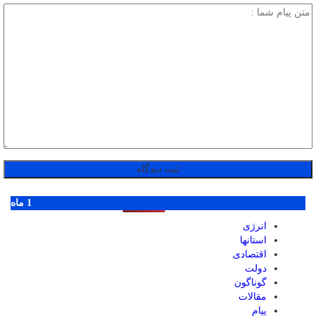
پر بازدید ترین ها
1 روز
1 هفته
1 ماه
انرژی
استانها
اقتصادی
دولت
گوناگون
مقالات
پیام