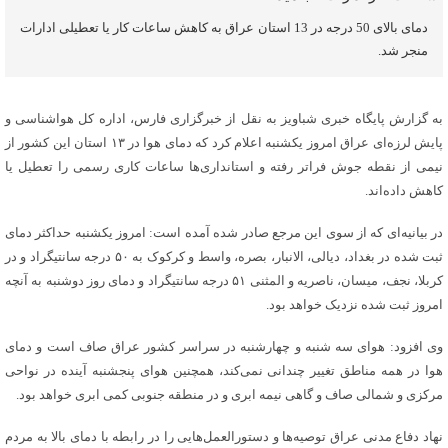
دمای بالای 50 درجه در 13 استان عراق به کاهش ساعات کار یا تعطیلی ادارات
منجر شد.
به گزارش پایگاه خبری شباویز به نقل از خبرگزاری فارس، اداره کل هواشناسی و
پایش لرزه‌ای عراق امروز یکشنبه اعلام کرد که دمای هوا در ۱۳ استان این کشور از
نیمی از نقطه جوش فراتر رفته و استانداری‌ها ساعات کاری رسمی را تعطیل یا
کاهش داده‌اند.
در بیانیه‌ای که از سوی این مرجع صادر شده آمده است: امروز یکشنبه حداکثر دمای
ثبت شده در بغداد، دیالی، الانبار، بصره، واسط و کرکوک به ۵۰ درجه سانتیگراد و در
کربلا، نجف، میسان، ناصریه و المثنی ۵۱ درجه سانتیگراد و دمای روز دوشنبه به آنچه
امروز ثبت شده نزدیک خواهد بود.
وی افزود: هوای سه شنبه و چهارشنبه در سراسر کشور عراق صاف است و دمای
هوا در همه مناطق تغییر چندانی نمی‌کند، همچنین هوای پنجشنبه آینده در نواحی
مرکزی و شمالی صاف و گاهی نیمه ابری و در منطقه جنوبی کمی ابری خواهد بود.
نهاد دفاع مدنی عراق توصیه‌ها و دستورالعمل‌هایی را در رابطه با دمای بالا به مردم