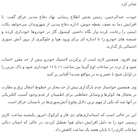
صادر کرد.
جودت عبدالرحمن، رئیس بخش اطلاع رسانی نهاد دفاع مدنی عراق گفت: با
افزایش دما به نصف نقطه جوش، اداره دفاع مدنی از شهروندان می‌خواهد نکات
ایمنی را رعایت کرده واز نگاه داشتن کپسول گاز در خودروها خودداری کرده و
شیشه های خودرو را تا اندازه ای برای ورود هوا و جلوگیری از بروز آتش سوزی
احتمالی باز گذارند.
وی افزود: همچنین لازم است از پرکردن لاستیک خودرو بیش از حد مقرر اجتناب
شود و از تردد در ساعات اوج گرما بین ساعت ۱۱ تا ۱۶ خودداری شود و باک بنزین را
در اوایل صبح یا عصر و نه در مواقع شدیدا آفتابی پر کنند.
وی همچنین خواستار عدم بارگذاری بیش از حد مجاز در خطوط انتقال برق و نظارت
بر یخچال ها، کولرها و وسایل حفاظتی برای اطمینان از عدم وجود آسیب الکتریکی
در آنها شد که یکی از مهم ترین دلایل وقوع آتش‌سوزی‌ها در تابستان عراق است.
این در حالی است که استانداری‌های ذی قار و کرکوک امروز یکشنبه ساعت کاری
رسمی خود را به دلیل افزایش دمای هوا تعطیل کردند، در حالی که استان دیالی
ساعات کاری را تا پایان هفته یک ساعت کاهش داد.