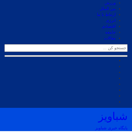
ورزش
بین الملل
ارتباط با ما
انرژی
اقتصادی
جامعه
مقالات
شباویز
پایگاه خبری شباویز