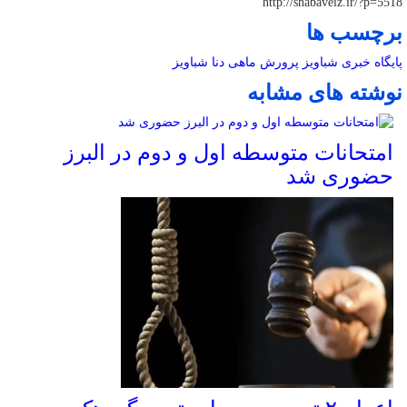
http://shabaveiz.ir/?p=5518
برچسب ها
پایگاه خبری شباویز
پرورش ماهی
دنا
شباویز
نوشته های مشابه
امتحانات متوسطه اول و دوم در البرز
حضوری شد