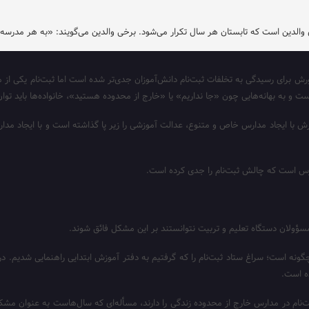
 والدین است که تابستان هر سال تکرار می‌شود. برخی والدین می‌گویند: «به هر مدرسه‌ 
ورش برای رسیدگی به تخلفات ثبت‌نام دانش‌آموزان جدی‌تر شده است اما ثبت‌نام یکی ا
ت و به‌ بهانه‌هایی چون «جا نداریم» یا «خارج از محدوده هستید»، خانواده‌ها باید تو
با ایجاد مدارس خاص و متنوع، عدالت آموزشی را زیر پا گذاشته است و با ایجاد مدار
ارس است که چالش ثبت‌نام را جدی کرده است.
ؤولان دستگاه تعلیم و تربیت نتوانستند بر این مشکل فائق شوند.
 وضعیت ثبت‌نام چگونه است؛ سراغ ستاد ثبت‌نام را که گرفتیم به دفتر آموزش ابتدایی راهنمایی 
ه است.
ام در مدارس خارج از محدوده زندگی را دارند، مسأله‌ای که سال‌هاست به عنوان مشکلی