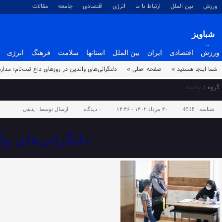
ورزش
بین الملل
ارتباط با ما
انرژی
اقتصادی
جامعه
مقالات
شباویز
پایگاه خبری شباویز
ورزش
اقتصادی
ایران
بین الملل
استانها
سلامت
فرهنگ
انرژی
شما اینجا هستید »
صفحه اصلی »
دلنگرانی‌های والدین در روزهای داغ ثبت‌نام؛ مدار
گروه :
جامعه
شناسه :
4518
۳۰ مرداد ۱۴۰۲ - ۱۴:۳۶
۰
دیدگاه
ارسال توسط :
پناهی
دلنگرانی‌های وا