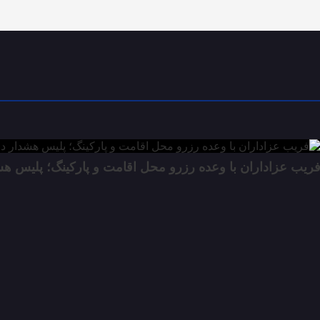
ریب عزاداران با وعده رزرو محل اقامت و پارکینگ؛ پلیس هش