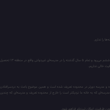
مادری هم که در گوشه سالن مدرسه در انتظار است تا شاید همسرش موفق شود مسؤول ستاد ثبت‌نام را برای گرفتن پاسخ مثبت متقاعد کند، می‌گوید: فرزندم امسال به کلاس ششم می‌رود و تمام ۵ سال گذشته را در مدرسه‌‌ای غیردولتی واقع در منطقه ۱۳ تحصیل
دوده و مدرسه دورتر در محدوده تعریف شده است و همین موضوع باعث به دردسرافتادن
موضوع در حال تکرار است و مادری که به ستاد ثبت‌نام منطقه ۱۴ مراجعه کرده در اینباره می‌گوید: مدرسه‌ای که به خانه ما نزدیکتر است را خارج از محدوده تعریف و مدرسه‌ای که چندین
ودن ظرفیت، امکان ثبت‌نام فراهم شود.