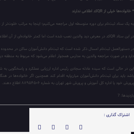
* خانواده‌ها خیلی از QRکد اطلاعی ندارند
به یک ستاد ثبت‌نام برای دوره متوسطه اول مراجعه می‌کنیم؛ اینجا به مراتب خلوت‌تر از 
در این ستاد QRکد در معرض دید والدین نصب شده است اما کمتر خانواده‌ای از آن اطلاعی دارد. بیشتر خانواده‌ها تلاش می‌کنند مسؤول ستاد ثبت‌نام را راضی کنند، نامه ثبت‌نام را بگیرند و فرزندشان را در مدرسه ثبت‌نام کنند.
در دستورالعمل ثبت‌نام امسال ذکر شده است که ثبت‌نام دانش‌آموزان ساکن در محدوده
دارد و در صورت مراجعه والدین به مدارس همجوار اعلام می‌شود که مربوط به منطقه د
این در حالی است که سیده عادله سجادی رئیس اداره ارزیابی عملکرد و پاسخگویی به شکای
اشد باید برای ثبت‌نام دانش‌آموزان میان‌پایه اقدام کند همچنین اگر خانواده‌ها در ه
پرورش خود یا اداره کل آموزش و پرورش شهر تهران به شماره ۸۸۹۵۴۵۰۶ اطلاع دهند.
بازدیدها: 7
اشتراک گذاری :