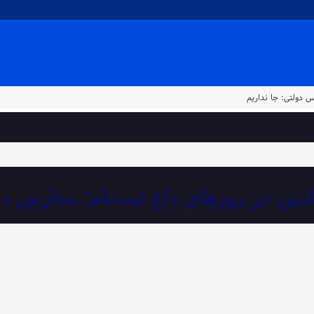
س دولتی: جا نداریم
لدین در روزهای داغ ثبت‌نام؛ مدارس دو