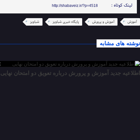
لینک کوتاه :
http://shabaveiz.ir/?p=4518
آموزش
آموزش و پرورش
پایگاه خبری شباویز
شباویز
نوشته های مشابه
اطلاعیه جدید آموزش و پرورش درباره تعویق دو امتحان نهایی
ف