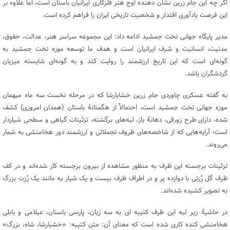
اگر چه این جام زرین نشان دهنده اوج هنر فلزکاری ایرانیان باستان است، اما علاوه بر
این فرصت یادآوری اقتدار و شخصیت تاریخی ایران را فراهم کرده است.
مدیر پایگاه جهانی تخت جمشید ادامه داد: این مجموعه سراسر هنر، عدالت، حقوق،
مدنیت، انسانیت و شرف ایرانیان است و هدف ما توسعه موزه تخت جمشید به
گونه‌ای است که این تاریخ ارزشمند را روایت کند و به گونه‌ای شایسته میزبان
گردشگران باشد.
به گفته عسکری چاوردی جام زرین خشایارشا که در مرحله نخست سه ماه میهمان
موزه جهانی تخت جمشید است، احتمالاً از هگمتانۀ باستان (همدان امروزی) کشف
شده، دارای طرح زورقی، دهانۀ باز، لبه‌های برگشته، تزئینات گیاهی و سطحی شیاردار
است؛ آرایه‌هایی که از شاخصه‌های ظروف تجملاتی و ارزشمند دور هخامنشی به شمار
می‌روند.
تزئینات برجسته این ظرف به منظور مشاهده از بیرون برجسته کار شده‌اند و در کف
ظرف گل رُزتی با دوازده پر و در اطراف ظرف بیست و یک شیار به مانند یک رُزت بزرگ
به تصویر کشیده شده‌اند.
در حاشیۀ زیر لبه این ظرف کتیبه ای به سه زبان، پارسی باستان، عیلامی و بابلی
هخامنشی کنده کاری شده است که معنای آن: متن کتیبه: «خشیارشا، شاه، بزرگ»