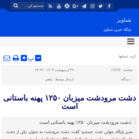
شباویز
پایگاه خبری شباویز
گروه :
استانها
پ
شناسه :
13370
۲۹ اردیبهشت ۱۴۰۳ - ۲۳:۲۲
۰
دیدگاه
ارسال توسط :
پناهی
دشت مرودشت میزبان ۱۲۵۰ پهنه باستانی
است
مدیر پایگاه جهانی ت​​​​​​​خت جمشید گفت: دشت مرودشت به عنوان یکی از دشت