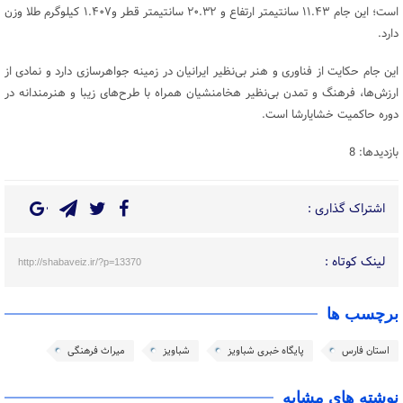
است؛ این جام ۱۱.۴۳ سانتیمتر ارتفاع و ۲۰.۳۲ سانتیمتر قطر و۱.۴۰۷ کیلوگرم طلا وزن
دارد.
این جام حکایت از فناوری و هنر بی‌نظیر ایرانیان در زمینه جواهرسازی دارد و نمادی از
ارزش‌ها، فرهنگ و تمدن بی‌نظیر هخامنشیان همراه با طرح‌های زیبا و هنرمندانه در
دوره حاکمیت خشایارشا است.
بازدیدها: 8
اشتراک گذاری :
لینک کوتاه :
http://shabaveiz.ir/?p=13370
برچسب ها
استان فارس
پایگاه خبری شباویز
شباویز
میراث فرهنگی
نوشته های مشابه