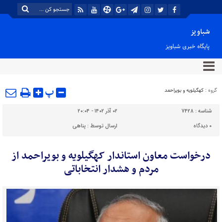
شباویز
پایگاه خبری شباویز
پ
گروه :
کهگیلویه و بویراحمد
شناسه :
7428
۰۲ آذر ۱۴۰۲ - ۲۰:۰۴
۰
دیدگاه
ارسال توسط :
پناهی
درخواست معاون استاندار کهگیلویه و بویراحمد از
مردم و هشدار انتخاباتی