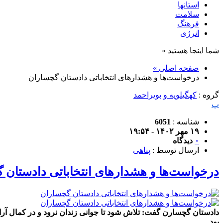
استانها
سلامت
فرهنگ
انرژی
شما اینجا هستید »
صفحه اصلی »
درخواست‌ها و هشدارهای انتخاباتی دادستان گچساران
گروه :
کهگیلویه و بویراحمد
پ
شناسه :
6051
۱۹ مهر ۱۴۰۲ - ۱۹:۵۴
۰
دیدگاه
ارسال توسط :
پناهی
درخواست‌ها و هشدارهای انتخاباتی دادستان 
دادستان گچسارن گفت: تلاش شود تا جوانی زندان نرود و در کمال آرامش
بود.