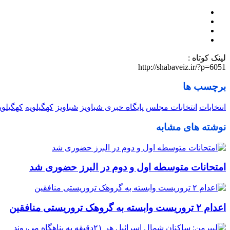
لینک کوتاه :
http://shabaveiz.ir/?p=6051
برچسب ها
انتخابات
انتخابات مجلس
پایگاه خبری شباویز
شباویز
کهگیلویه
کهگیلوی
نوشته های مشابه
امتحانات متوسطه اول و دوم در البرز حضوری شد
اعدام ۲ تروریست وابسته به گروهک تروریستی منافقین