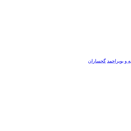
ه و بویراحمد
گچساران