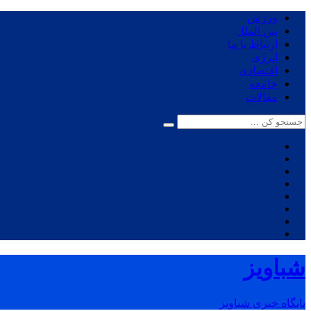
ورزش
بین الملل
ارتباط با ما
انرژی
اقتصادی
جامعه
مقالات
شباویز
پایگاه خبری شباویز