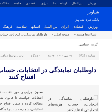
ورزش
بین الملل
ارتباط با ما
انرژی
اقتصادی
جامعه
مقالات
شباویز
پایگاه خبری شباویز
ورزش
اقتصادی
ایران
بین الملل
استانها
سلامت
فرهنگ
شما اینجا هستید »
صفحه اصلی »
داوطلبان نمایندگی در انتخابات، حساب هز
گروه :
سیاسی
شناسه :
5725
۰۹ مهر ۱۴۰۲ - ۱۸:۴۴
۰
دیدگاه
ارسال توسط :
پناهی
داوطلبان نمایندگی در انتخابات، حساب 
افتتاح کنند
معاون اجرایی و امور انتخابات ش
انتخابات خواست تا قانون شفا
مطالعه کرده و ضمن افتتاح 
انتخاباتی، شماره حساب را هنگام 