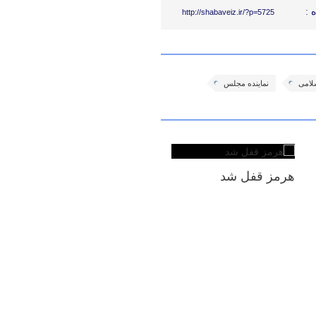
 :
http://shabaveiz.ir/?p=5725
لامی
نماینده مجلس
هرمز قفل شد