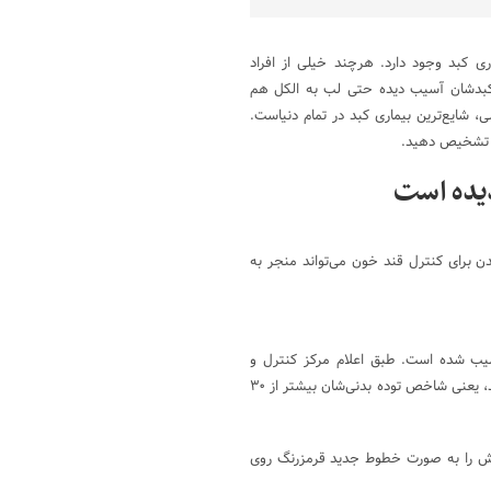
 شباویز،طبق آمار و گزارش‌ها، بیش از ۱۰۰ نوع بیماری کبد وجود دارد. هرچند خیلی از افراد
که کبدشان آسیب دیده حتی لب به الکل هم
ی، شایع‌ترین بیماری کبد در تمام دنیاست.
ود تشخیص دهید.
یده است
دن برای کنترل قند خون می‌تواند منجر به
یب شده است. طبق اعلام مرکز کنترل و
پیشگیری از بیماری‌ها، بیش از ۴۲ درصد از آمریکایی‌ها چاق محسوب می‌شوند، یعنی شاخص توده بدنی‌شان بیشتر از ۳۰
وش را به صورت خطوط جدید قرمزرنگ روی