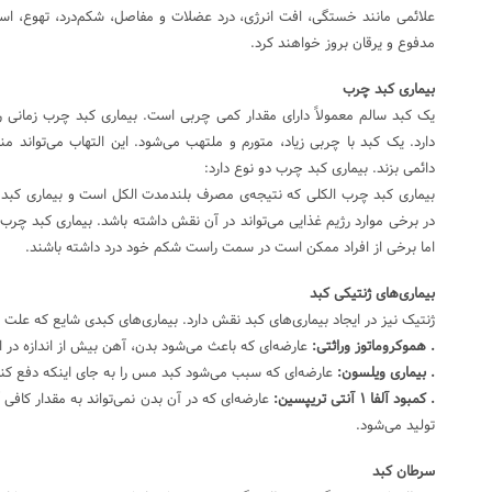
علائمی مانند خستگی، افت انرژی، درد عضلات و مفاصل، شکم‌درد، تهوع، استفر
مدفوع و یرقان بروز خواهند کرد.
بیماری کبد چرب
یک کبد سالم معمولاً دارای مقدار کمی چربی است. بیماری کبد چرب زمانی 
دارد. یک کبد با چربی زیاد، متورم و ملتهب می‌شود. این التهاب می‌تواند 
دائمی بزند. بیماری کبد چرب دو نوع دارد:
بیماری کبد چرب الکلی که نتیجه‌ی مصرف بلندمدت الکل است و بیماری کبد
در برخی موارد رژیم غذایی می‌تواند در آن نقش داشته باشد. بیماری کبد چرب ا
اما برخی از افراد ممکن است در سمت راست شکم خود درد داشته باشند.
بیماری‌های ژنتیکی کبد
ژنتیک نیز در ایجاد بیماری‌های کبد نقش دارد. بیماری‌های کبدی شایع که علت ژ
. هموکروماتوز وراثتی:
عارضه‌ای که باعث می‌شود بدن، آهن بیش از اندازه در ان
. بیماری ویلسون:
عارضه‌ای که سبب می‌شود کبد مس را به جای اینکه دفع کند،
. کمبود آلفا ۱ آنتی تریپسین:
تولید می‌شود.
سرطان کبد