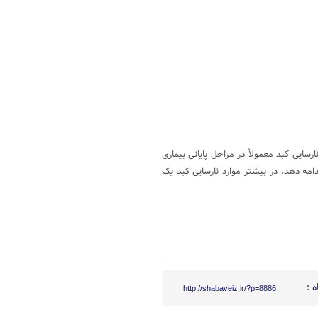
ارسایی کبد معمولاً در مراحل پایانی بیماری
امه دهد. در بیشتر موارد نارسایی کبد یک
 :
http://shabaveiz.ir/?p=8886