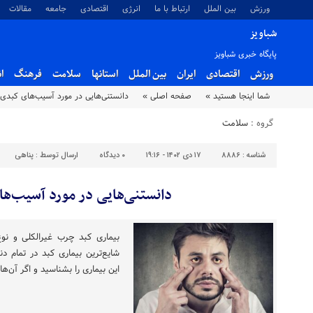
ورزش
بین الملل
ارتباط با ما
انرژی
اقتصادی
جامعه
مقالات
شباویز
پایگاه خبری شباویز
ورزش
اقتصادی
ایران
بین الملل
استانها
سلامت
فرهنگ
ا
شما اینجا هستید »
صفحه اصلی »
دانستنی‌هایی در مورد آسیب‌های کبدی
گروه :
سلامت
شناسه :
8886
۱۷ دی ۱۴۰۲ - ۱۹:۱۶
۰
دیدگاه
ارسال توسط :
پناهی
دانستنی‌هایی در مورد آسیب‌ه
بیماری کبد چرب غیرالکلی و نوع
شایع‌ترین بیماری کبد در تمام 
این بیماری را بشناسید و اگر آن‌ه