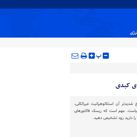
نرژی
پ
ای کبدی
 شدیدتر آن استئاتوهپاتیت غیرالکلی،
دنیاست. مهم است که ریسک فاکتورهای
ا را دارید زود تشخیص دهید.