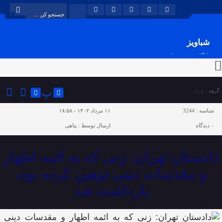
شباویز
پایگاه خبری شباویز
پ
گروه :
تهران
شناسه :
3244
۱۱ مرداد ۱۴۰۲ - ۱۸:۵۸
۰
دیدگاه
ارسال توسط :
پناهی
دادستان تهران: زنی که به ائمه اطهار
و مقدسات دینی توهین کرده بود،
بازداشت شد