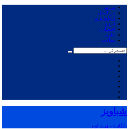
ورزش
بین الملل
ارتباط با ما
انرژی
اقتصادی
جامعه
مقالات
شباویز
پایگاه خبری شباویز