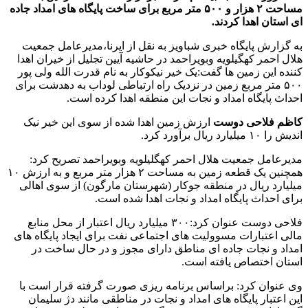
مساحت ۲ هزار و ۵۰۰ متر مربع برای ساخت پایگاه های امداد جاده
ای استان اهدا کردند.
به گزارش پایگاه خبری شباویز به نقل از ایرنا،مدیرعامل جمعیت
هلال احمر کهگیلویه وبویراحمد در حاشیه آیین تجلیل از خیران اهدا
کننده این زمین ها گفت:یک خیر نیکوکار به نام قدرت الله ولی پور
۵۰۰ متر مربع زمین در نزدیک راه ارتباطی لوداب به دهدشت برای
احداث پایگاه امداد و نجات این منطقه اهدا کرده است.
کاظم فلاحی دوست
ارزش زمین اهدا شده از سوی این خیر نیک
اندیش را ۱۰ میلیارد ریال برآورد کرد.
مدیرعامل جمعیت هلال احمر کهگلیلویه وبویراحمد تصریح کرد:
همچنین یک قطعه زمین به مساحت ۲ هزار متر مربع و به ارزش ۱۰
میلیارد ریال در منطقه جوکار (شهرستان مارگون) از سوی اهالی
برای احداث پایگاه امداد و نجات اهدا شده است.
فلاحی دوست عنوان کرد:۳۰۰ میلیارد ریال اعتبار از محل منابع
مالی اعتبارات مسوولیت های اجتماعی نفت برای ایجاد پایگاه های
امداد و نجات جاده ای مناطق دارای مجوز و در حال ساخت در
استان اختصاص یافته است.
وی عنوان کرد: براساس برنامه ریزی صورت گرفته قرار است با
این اعتبار پایگاه های امداد و نجات در مناطقی مانند دژ سلیمان