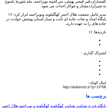
گچساران،قیر قیصر بهمئی، سرگجینه بویراحمد، مله شوره( یاسوج
به شیراز)،دمچنار و جوکار احداث می شود.
مدیرعامل جمعیت هلال احمر کهگلیلویه وبویراحمد ابراز کرد: ۱۶
پایگاه امداد و نجات جاده ای ثابت و سیار استان پوشش حوادث در
جاده های را به عهده دارند.
بازدیدها: 11
اشتراک گذاری :
لینک کوتاه :
http://shabaveiz.ir/?p=19708
برچسب ها
پایگاه خبری شباویز
شباویز
کهگیلویه
کهگیلویه و بویراحمد
هلال احمر