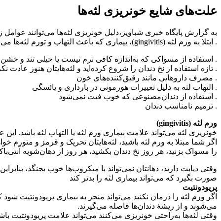
علت‌های شایع خونریزی لثه‌ها
به گزارش پایگاه خبری شباویز،دلیل خونریزی لثه‌ها می‌توانند عوامل زی
. ابتلا به ورم لثه (gingivitis)، بیماری که باعث التهاب و تورم لثه‌ها می‌شود
. استفاده از مسواکی که به‌اندازه کافی نرم نیست یا خیلی تند و خش
. تازه استفاده از نخ دندان را شروع کرده‌اید و لثه‌هایتان هنوز عادت نکرد
. مصرف داروهایی مانند رقیق‌کننده‌های خون
. التهاب لثه به دلیل تغییرات هورمونی در بارداری و یائسگی
. استفاده از دندان‌مصنوعی که خوب فیت نمی‌شود
. ترمیم نامناسب دندان
ورم لثه (gingivitis)
خونریزی لثه می‌تواند علامت بیماری ورم لثه یا التهاب لثه باشد. ا
اگر شما مبتلا به ورم لثه باشید، لثه‌هایتان تحریک و قرمز و متورم خ
را مسواک بزنید، هر روز نخ دندان بکشید، هر روز از دهان‌شویه آنتی‌باک
وقتی دیابت دارید، دهانتان نمی‌تواند با میکروب‌ها خوب بجنگد، بنابرا
صورت بگیرد که می‌تواند بیماری لثه را بدتر کند
پریودونتیت
اگر ورم لثه را درمان نکنید می‌تواند منجر به بیماری پریودونتیت شود 
می‌شوند و از ریشهٔ دندان‌ها فاصله می‌گیرند.
وقتی لثه‌ها به‌راحتی خونریزی می‌کنند می‌تواند علامت پریودونتیت باش