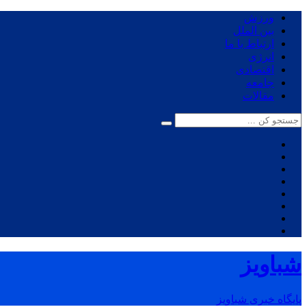
ورزش
بین الملل
ارتباط با ما
انرژی
اقتصادی
جامعه
مقالات
شباویز
پایگاه خبری شباویز