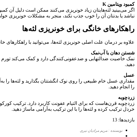
کمبود ویتامین K
نباشد یا بدنتان آن را خوب جذب نکند، منجر به مشکلات خونریزی خواه
راهکارهای خانگی برای خونریزی لثه‌ها
علاوه بر درمان علت اصلی خونریزی لثه‌ها، می‌توانید با راهکارهای خانگ
شستن دهان با آب‌نمک
نمک خاصیت ضدالتهابی و ضدعفونی‌کنندگی دارد و کمک می‌کند تورم کم
دهید.
عسل
مقداری عسل خام طبیعی را روی نوک انگشتتان بگذارید و لثه‌ها را به‌آ
را انجام دهید.
زردچوبه
زردچوبه قرن‌هاست که برای التیام عفونت کاربرد دارد. ترکیب کورکو
خردل ترکیب کرده و لثه‌ها را با این ترکیب به‌آرامی ماساژ دهید.
بازدیدها: 13
نویسنده : مریم مرادیان نیری