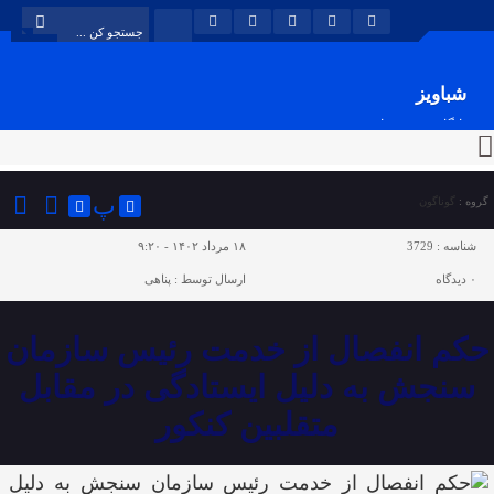
شباویز
پایگاه خبری شباویز
پ
گروه :
گوناگون
شناسه :
3729
۱۸ مرداد ۱۴۰۲ - ۹:۲۰
۰
دیدگاه
ارسال توسط :
پناهی
حکم انفصال از خدمت رئیس سازمان
سنجش به دلیل ایستادگی در مقابل
متقلبین کنکور