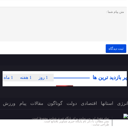
پر بازدید ترین ها
1 روز
1 هفته
1 ماه
انرژی
استانها
اقتصادی
دولت
گوناگون
مقالات
پیام
ورزش
تمام حقوق این وب سایت برای پایگاه خبری شباویز محفوظ است.
نشر مطالب با ذکر نام پایگاه خبری شباویز بلامانع است.
طراحی سایت :
پایگاه خبری شباویز