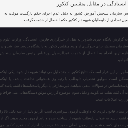
س سازمان سنجش آموزش کشور به دلیل عدم اجرای حکم بازگشت موقت به
یل تعدادی از داوطلبان شبهه دار کنکور حکم انفصال از خدمت گرفت.
به گزارش پایگاه خبری شباویز به نقل از خبرگزاری فارس، ایستادگی وزارت علوم و
سازمان سنجش برای جلوگیری از ورود متقلبین کنکور به دانشگاه دردسر ساز شد و در
تازه ترین اقدام به انفصال از خدمت عبدالرسول پورعباس رئیس سازمان سنجش
انجامید.
ماجرا از این قرار است که نتایج کنکور به چند دلیل می تواند شبهه دار شود، یکی اینکه
ممکن است سوابق تحصیلی داوطلب با رتبه وی همخوانی نداشته باشد، یا اینکه
پاسخنامه‌اش در سؤالات منفی شباهت غیرمتعارفی با دیگر پاسخنامه‌ها داشته باشد که
به آن کلید تقلب می‌گویند و دلیل سوم موضوع گزارش موثق دستگاه‌هایی مثل فراجا و
وزارت اطلاعات است.
بر مبنای قانون فردی که داوطلب آزمون سراسری است اگر دو دلیل از سه دلیل بالا را
داشته باشد به عنوان داوطلب شبهه‌دار شناخته شده و باید آزمون مجدد بدهد، اگر از
درصدهای کسب شده در آزمون اصلی حدود ۲۵ درصد را احراز کند نمره کنکور وی