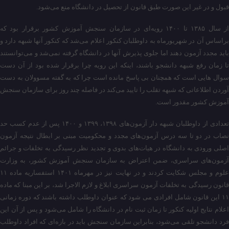
قبول و در غیر این صورت طبق قانون از تحصیل در دانشگاه منع می‌شود.
از سال ۱۳۸۵ تا ۱۴۰۰ رویه‌ای در سازمان سنجش آموزش کشور برقرار بود که
براساس آن در شهریورماه به داوطلبان کنکور اعلام می‌شد که کنکور آنها شبهه دارد و
باید مجدد آزمون دهند اما جلوی پذیرش آنها در دانشگاه گرفته نمی‌شد و می‌توانستند
تا زمان رفع شبهه دانشجو باشند، اینکه این رویه چرا برقرار شده بود از آن دست
سوال هایی است که همچنان بی پاسخ مانده است چرا که به گفته مسوولان به دست
آوردن اطلاعاتی که شبهه تقلب را تایید می‌کند در فاصله چند روز برای سازمان سنجش
آموزش کشور مقدور است.
تعدادی از داوطلبان شبهه دار آزمون‌های ۱۳۹۸، ۱۳۹۹ و ۱۴۰۰ پس از عدم کسب حد
نصاب در دو تا سه درس آزمون‌های مجدد و محکومیت مبنی بر ابطال نتیجه آزمون‌
اصلی ورودی به دانشگاه در هیات­‌های بدوی و تجدید نظر رسیدگی به تخلفات و جرائم
آزمون‌های سراسری، ضمن اعتراض به سازمان سنجش آموزش کشور، به وزارت
علوم و مجلس شکایت کردند و در نهایت نیز در مهرماه ۱۴۰۱ استفساریه ماده ۱۱
قانون رسیدگی به تخلفات آزمون سراسری ابلاغ و لازم الاجرا شد، بر این مبنا که ماده
۱۱ این قانون شامل افرادی می شود که عنوان داوطلب داشته باشند که دوره زمانی
اعلام نتایج اولیه کنکور تا زمان ثبت نام در دانشگاه را شامل می‌شود و پس از آن این
فرد دانشجو تلقی می‌شود، بنابراین سازمان سنجش باید در بازه‌ای که افراد داوطلب