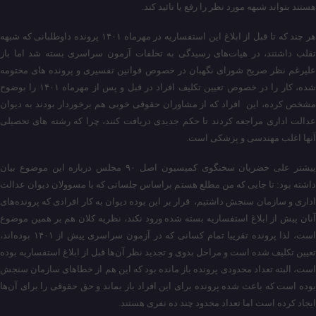
هستند بتواند شبهه مورد نظر را رفع یا تائید کند.
هر چند که تا قبل از ابلاغ این استفساریه در مهرماه ۱۴۰۱ پرونده داوطلبانی که شبهه
تقلب داشتند، در هیات‌های رسیدگی به تخلفات آزمون سراسری بسته شد اما باز
علیرغم نظر صریح شورای نگهبان در خصوص قوانین تفسیری و پرونده های مختومه
شده، کار را در خصوص تعیین تکلیف افراد در قبل و پس از مهرماه ۱۴۰۱ را بوضوح
مشخص کرده، این افراد که از مشاوران حقوقی خوبی هم برخوردار بودند به دیوان
عدالت اداری مراجعه کردند تا حکم جدیدی دریافت کنند، چرا که رشته های تحصیلی
آنها اغلب مهندسی و پزشکی است.
پیشتر علی خضریان سخنگوی کمیسیون اصل ۹۰ مجلس درباره این موضوع بیان
داشته بود: تا جایی که من مطلع هستم براساس جلساتی که با مسوولان دیوان عدالت
اداری و سازمان سنجش داشتیم، قرار بر این بوده دیوان به کار افرادی که پرونده‌های
آنان پیش از ابلاغ استفساریه بسته شده ورود نکند، نظریه کلان هم بر همین موضوع
است، لذا پرونده تقریبا تمام کسانی که در آزمون سراسری پیش از ۱۴۰۱ بوده‌اند،
تعیین تکلیف شده است و مراحل بدوی و تجدید نظر آن‌ها قبل از ابلاغ استفساریه بوده
است، البته تعداد محدودی پرونده باز مانده بود که این هم از خطاهای سازمان سنجش
بوده است که باعث شده پرونده برای این افراد باز بماند و حق حقوقی را برای آن‌ها
ایجاد کرده است اما تعداد محدود چند ده نفری هستند.