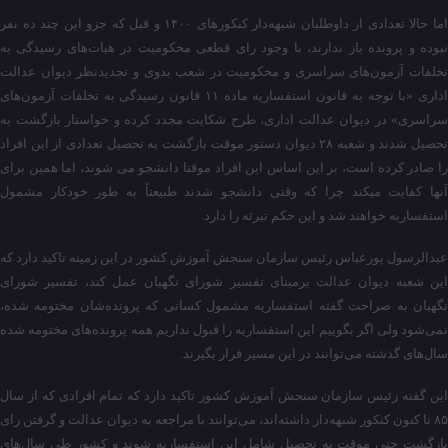
اما حالا تعدادی از داوطلبان شبهه‌دار کنکورهای ۱۴۰۰ و قبل که جزو این چند ده نفر
نبوده و پرونده باز ندارند، با وجود رای قطعی محکومیت در هیات‌های رسیدگی به
تخلفات آزمون‌های سراسری و محکومیت در شعب بدوی و تجدیدنظر دیوان عدالت
اداری «با توجه به قانون استفساریه ماده ۱۱ قانون رسیدگی به تخلفات آزمون‌های
سراسری» در دیوان عدالت اداری، طرح شکایت مجدد کرده و خواستار بازگشت به
تحصیل شدند و شعبه ۲۸ دیوان دستور موقت بازگشت به تحصیل تعدادی از این افراد
را صادر کرده است، بر این اساس این افراد موقتا دانشجو می شوند، اما همین برای
آنها کفایت میکند چرا که وقتی دانشجو شدند طبیعتاً به طور خودکار مشمول
استفساریه خواهند شد و این حکم تبرئه را دارد.
عبدالرسول پورعباس رئیس سازمان سنجش آموزش کشور در این زمینه تاکید دارد که
این شعبه دیوان عدالت برمبنای تفسیر شورای نگهبان عمل کند، تفسیر شورای
نگهبان به صراحت گفته استفساریه مشمول کسانی که پرونده‌شان مختومه شده،
نمی‌شود ولی اگر بگوییم این استفساریه را قبول نداریم همه پرونده‌های مختومه شده
سال‌های گذشته می‌توانند در این مسیر قرار بگیرند.
این گفته رئیس سازمان سنجش آموزش کشور تاکید دارد که تمام افرادی که از سال
۸۵ تا کنون کنکور شبهه‌دار داشته‌اند، می‌توانند با مراجعه به دیوان عدالت و گرفتن رای
بازگشت حتی موقت به تحصیل شامل این استفساریه شوند و کشور طی سال‌های