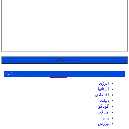
پر بازدید ترین ها
1 روز
1 هفته
1 ماه
انرژی
استانها
اقتصادی
دولت
گوناگون
مقالات
پیام
ورزش