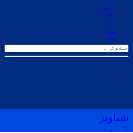
ورزش
بین الملل
ارتباط با ما
انرژی
اقتصادی
جامعه
مقالات
شباویز
پایگاه خبری شباویز