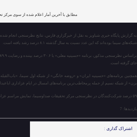
مطابق با آخرین آمار اعلام شده از سوی مرکز تح
شبکه‌های سیما بوده‌اند که این عدد نسبت به سال گذشته ۸.۱ درصد رشد یافته است.
جای گرفته است.
همچنین برنامه‌های «حسینیه ایران» و «روضه خانگی» از شبکه اول سیما، «باب‌القبله
بزن» از شبکه نسیم از جمله پرمخاطب‌ترین برنامه‌های امسال در ایام عزاداری اباعبدالل
۵۹ درصد شرکت‌کنندگان در نظرسنجی مرکز تحقیقات صداوسیما، نمایش مراسم عزاداری دهه اول محرم از تکایا و هیأت‌های شهرها و روستاهای کوچک را موفق ارزیابی کرده‌اند.
بازدیدها: 7
اشتراک گذاری :