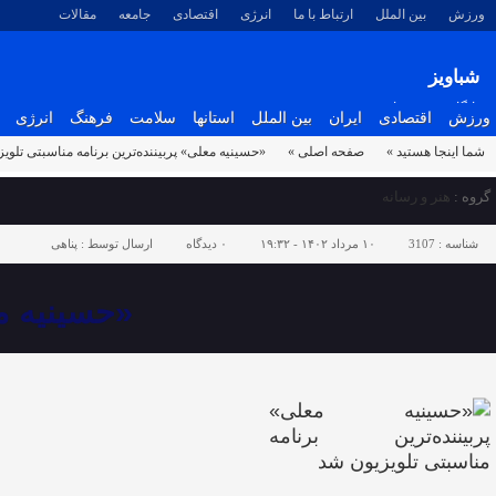
ورزش
بین الملل
ارتباط با ما
انرژی
اقتصادی
جامعه
مقالات
شباویز
پایگاه خبری شباویز
ورزش
اقتصادی
ایران
بین الملل
استانها
سلامت
فرهنگ
انرژی
شما اینجا هستید »
صفحه اصلی »
«حسینیه معلی» پربیننده‌ترین برنامه مناسبتی تلوی
گروه :
هنر و رسانه
شناسه :
3107
۱۰ مرداد ۱۴۰۲ - ۱۹:۳۲
۰
دیدگاه
ارسال توسط :
پناهی
«حسینیه مع