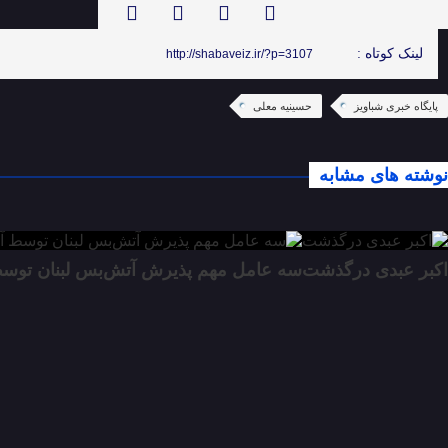
لینک کوتاه :
http://shabaveiz.ir/?p=3107
پایگاه خبری شباویز
حسینیه معلی
نوشته های مشابه
اکبر عبدی درگذشت
سه عامل مهم پذیرش آتش‌بس لبنان توسط آ