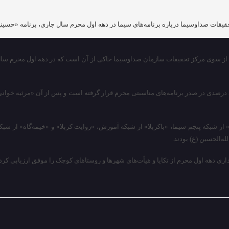
قیقات صداوسیما درباره برنامه‌های سیما در دهه اول محرم سال جاری، برنامه «حسینیه
» از شبکه پنجم سیما، «باکربلا» از شبکه آموزش، «روایت کربلا» و «خیمه‌گاه» از ش
ه‌الحسین (ع) بودند.