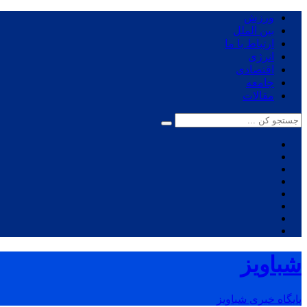
ورزش
بین الملل
ارتباط با ما
انرژی
اقتصادی
جامعه
مقالات
شباویز
پایگاه خبری شباویز