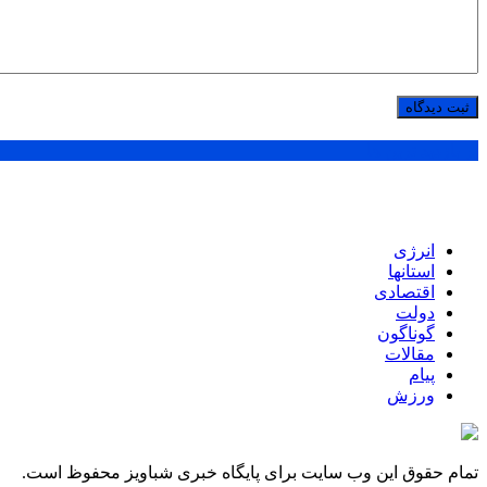
پر بازدید ترین ها
انرژی
استانها
اقتصادی
دولت
گوناگون
مقالات
پیام
ورزش
تمام حقوق این وب سایت برای پایگاه خبری شباویز محفوظ است.