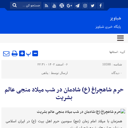
شباویز
پایگاه خبری شباویز
پ
گروه :
استانها
شناسه :
10598
۰۶ اسفند ۱۴۰۲ - ۲۲:۳۱
۰
دیدگاه
ارسال توسط :
پناهی
حرم شاهچراغ (ع) شادمان در شب میلاد منجی عالم
بشریت
همزمان با میلاد امام زمان (عج) سومین حرم اهل بیت (ع) در ایران اسلامی