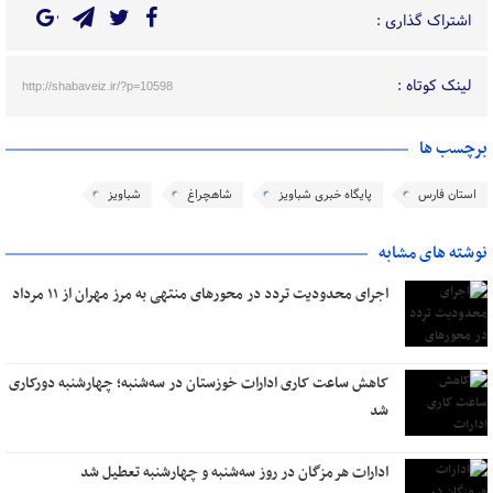
اشتراک گذاری :
لینک کوتاه :
http://shabaveiz.ir/?p=10598
برچسب ها
استان فارس
پایگاه خبری شباویز
شاهچراغ
شباویز
نوشته های مشابه
اجرای محدودیت تردد در محورهای منتهی به مرز مهران از ۱۱ مرداد
کاهش ساعت کاری ادارات خوزستان در سه‌شنبه؛ چهارشنبه دورکاری
شد
ادارات هرمزگان در روز سه‌شنبه و چهارشنبه تعطیل شد