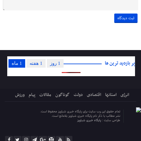
پر بازدید ترین ها
1 روز
1 هفته
1 ماه
انرژی
استانها
اقتصادی
دولت
گوناگون
مقالات
پیام
ورزش
تمام حقوق این وب سایت برای پایگاه خبری شباویز محفوظ است.
نشر مطالب با ذکر نام پایگاه خبری شباویز بلامانع است.
طراحی سایت :
پایگاه خبری شباویز