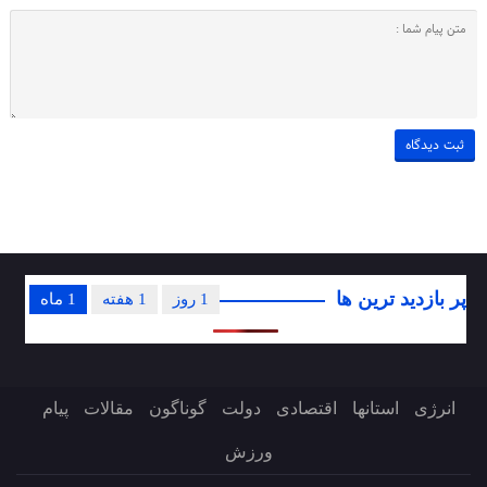
پر بازدید ترین ها
1 روز
1 هفته
1 ماه
انرژی
استانها
اقتصادی
دولت
گوناگون
مقالات
پیام
ورزش