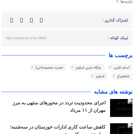
بازدیدها: 7
اشتراک گذاری :
لینک کوتاه :
http://shabaveiz.ir/?p=28487
برچسب ها
استان فارس
پایگاه خبری شباویز
حضرت معصومه(س)
شاهچراغ
شباویز
نوشته های مشابه
اجرای محدودیت تردد در محورهای منتهی به مرز
مهران از ۱۱ مرداد
کاهش ساعت کاری ادارات خوزستان در سه‌شنبه؛