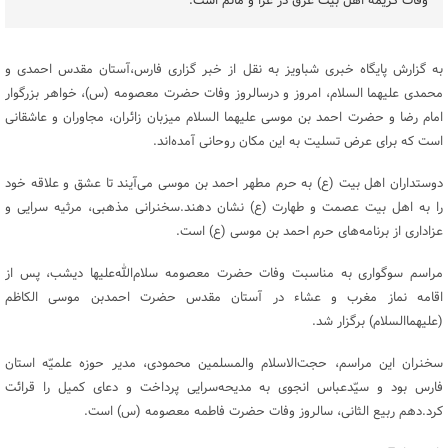
وفات کریمه اهل بیت غرق در عزا و ماتم است.
به گزارش پایگاه خبری شباویز به نقل از خبر گزاری فارس،آستان مقدس احمدی و
محمدی علیهما السلام، امروز و درسالروز وفات حضرت معصومه (س)، خواهر بزرگوار
امام رضا و حضرت احمد بن موسی علیهما السلام میزبان زائران، مجاوران و عاشقانی
است که برای عرض تسلیت به این مکان روحانی آمده‌اند.
دوستداران اهل بیت (ع) به حرم مطهر احمد بن موسی می‌آیند تا عشق و علاقه خود
را به اهل بیت عصمت و طهارت (ع) نشان دهند.سخنرانی مذهبی، مرثیه سرایی و
عزاداری از برنامه‌های حرم احمد بن موسی (ع) است.
مراسم سوگواری به مناسبت وفات حضرت معصومه سلام‌الله‌علیها دیشب، پس از
اقامه نماز مغرب و عشاء در آستان مقدس حضرت احمدبن موسی الکاظم
(علیهماالسلام) برگزار شد.
سخنران این مراسم، حجت‌الاسلام والمسلمین محمودی، مدیر حوزه علمیّه استان
فارس بود و سیّدعباس انجوی به مدیحه‌سرایی پرداخت و دعای کمیل را قرائت
کرد.دهم ربیع الثانی، سالروز وفات حضرت فاطمه معصومه (س) است.