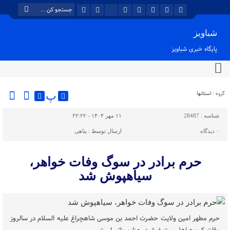
شباویز
پایگاه خبری شباویز
گروه :
استانها
پ
شناسه :
28487
۱۱ مهر ۱۴۰۴ - ۲۲:۲۲
۰
دیدگاه
ارسال توسط :
پناهی
حرم برادر در سوگ وفات خواهر،
سیاهپوش شد
حرم مطهر امین ولایت حضرت احمد بن موسی شاهچراغ علیه السلام در سالروز